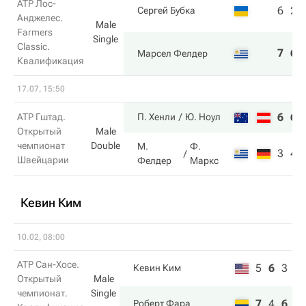
ATP Лос-
6
2
Сергей Бубка
Анджелес.
Male
Farmers
Single
Classic.
7
6
Марсел Фелдер
Квалификация
17.07, 15:50
6
6
ATP Гштад.
П. Хенли
Ю. Ноул
Открытый
Male
чемпионат
Double
М.
Ф.
3
4
Швейцарии
Фелдер
Маркс
Кевин Ким
10.02, 08:00
ATP Сан-Хосе.
5
6
3
Кевин Ким
Открытый
Male
чемпионат.
Single
7
4
6
Роберт Фара