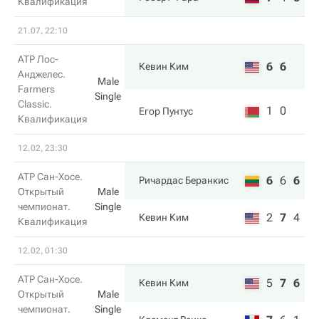
Квалификация
21.07, 22:10
ATP Лос-
6
6
Кевин Ким
Анджелес.
Male
Farmers
Single
Classic.
1
0
Егор Пунтус
Квалификация
12.02, 23:30
ATP Сан-Хосе.
6
6
6
Ричардас Беранкис
Открытый
Male
чемпионат.
Single
2
7
4
Кевин Ким
Квалификация
12.02, 01:30
ATP Сан-Хосе.
5
7
6
Кевин Ким
Открытый
Male
чемпионат.
Single