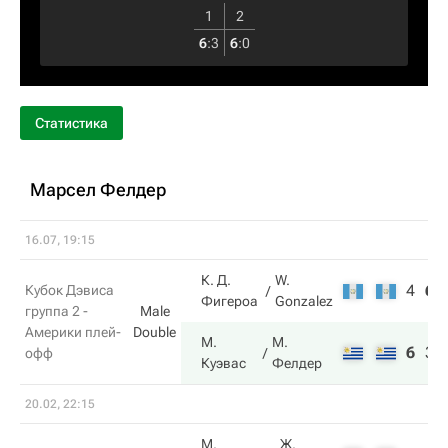
1
2
6
:
3
6
:
0
Статистика
Марсел Фелдер
16.07, 19:15
К. Д.
W.
4
6
Кубок Дэвиса
Фигероа
Gonzalez
группа 2 -
Male
Америки плей-
Double
М.
М.
6
3
офф
Куэвас
Фелдер
20.02, 22:15
М.
Ж.