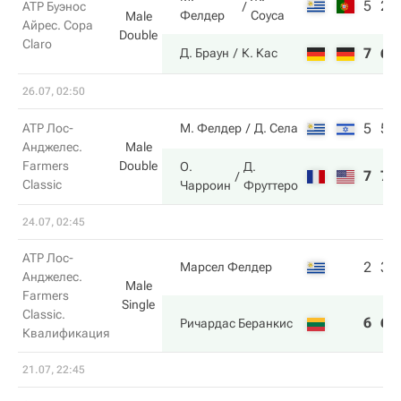
5
2
ATP Буэнос
Фелдер
Соуса
Male
Айрес. Copa
Double
Claro
7
6
Д. Браун
К. Кас
26.07, 02:50
5
5
ATP Лос-
М. Фелдер
Д. Села
Анджелес.
Male
Farmers
Double
О.
Д.
7
7
Classic
Чарроин
Фруттеро
24.07, 02:45
ATP Лос-
2
3
Марсел Фелдер
Анджелес.
Male
Farmers
Single
Classic.
6
6
Ричардас Беранкис
Квалификация
21.07, 22:45