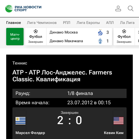
Главное
Лига Чемпионов
РПЛ
Лига Европы
АПЛ
Ла Лига
3
Динамо Москва
Матч-
Футбол
Футбол
центр
1
Динамо Махачкала
Завершен
Завершен
Теннис
ATP
- ATP Лос-Анджелес. Farmers
Classic. Квалификация
Раунд:
1/8 финала
Время начала:
23.07.2012 в 00:15
Завершен
2
:
0
Марсел Фелдер
Кевин Ким