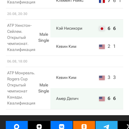
7
6
1
Клемент Реикс
Квалификация
20.08, 20:30
ATP Уинстон-
6
6
Кэй Нисикори
Сейлем.
Male
Открытый
Single
чемпионат.
2
1
Кевин Ким
Квалификация
06.08, 18:00
ATP Монреаль.
3
3
Кевин Ким
Rogers Cup
Открытый
Male
чемпионат
Single
Канады.
6
6
Амер Делич
Квалификация