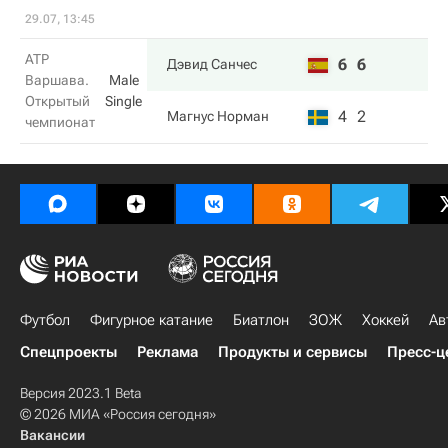
29.07, 13:45
ATP
6
6
Дэвид Санчес
Варшава.
Male
Открытый
Single
4
2
Магнус Норман
чемпионат
Футбол
Фигурное катание
Биатлон
ЗОЖ
Хоккей
Ав
Спецпроекты
Реклама
Продукты и сервисы
Пресс-ц
Версия 2023.1 Beta
© 2026 МИА «Россия сегодня»
Вакансии