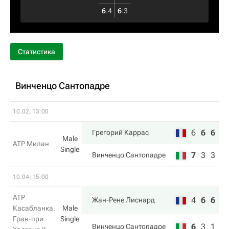
6
:
4
6
:
3
Статистика
Винченцо Сантопадре
10.02, 13:00
6
6
6
Грегорий Каррас
Male
ATP Милан
Single
7
3
3
Винченцо Сантопадре
10.04, 15:00
ATP
4
6
6
Жан-Рене Лиснард
Касабланка.
Male
Гран-при
Single
6
3
1
Винченцо Сантопадре