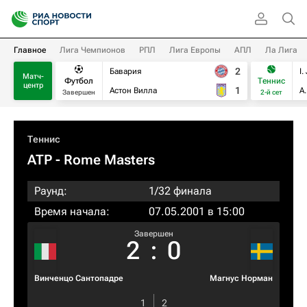
Главное
Лига Чемпионов
РПЛ
Лига Европы
АПЛ
Ла Лига
2
Бавария
I.
Матч-
Футбол
Теннис
центр
1
Астон Вилла
А
Завершен
2-й сет
Теннис
ATP
- Rome Masters
Раунд:
1/32 финала
Время начала:
07.05.2001 в 15:00
Завершен
2
:
0
Винченцо Сантопадре
Магнус Норман
1
2