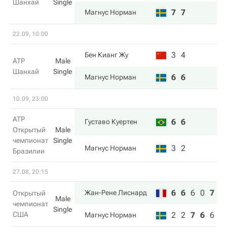
Шанхай
Single
7
7
Магнус Норман
22.09, 10:00
3
4
Бен Кианг Жу
ATP
Male
Шанхай
Single
6
6
Магнус Норман
10.09, 23:00
ATP
6
6
Густаво Куертен
Открытый
Male
чемпионат
Single
3
2
Магнус Норман
Бразилии
27.08, 20:15
6
6
6
0
7
Жан-Рене Лиснард
Открытый
Male
чемпионат
Single
США
2
2
7
6
6
Магнус Норман