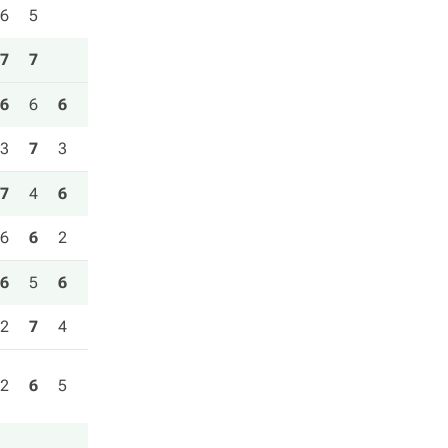
6
5
7
7
6
6
6
3
7
3
7
4
6
6
6
2
6
5
6
2
7
4
2
6
5