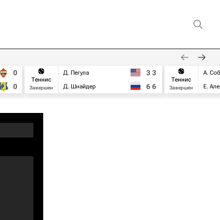
0
3
3
Д. Пегула
А. Со
Теннис
Теннис
0
6
6
Д. Шнайдер
Е. Ал
Завершен
Завершен