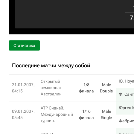
7
Статистика
Последние матчи между собой
Ю. Ноу
Открытый
21.01.2007,
1/8
Male
чемпионат
04:15
финала
Double
Австралии
Ф. Сан
Юрген 
ATP Сидней.
09.01.2007,
1/16
Male
Международный
05:45
финала
Single
турнир.
Фабрис