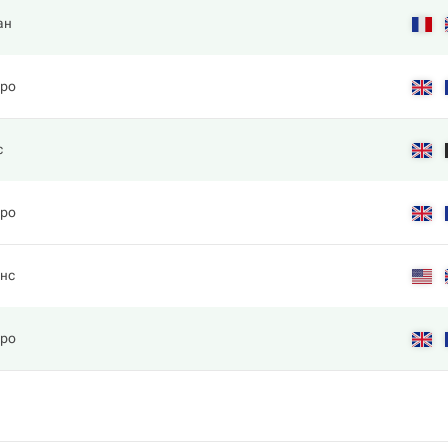
ан
оро
с
оро
инс
оро