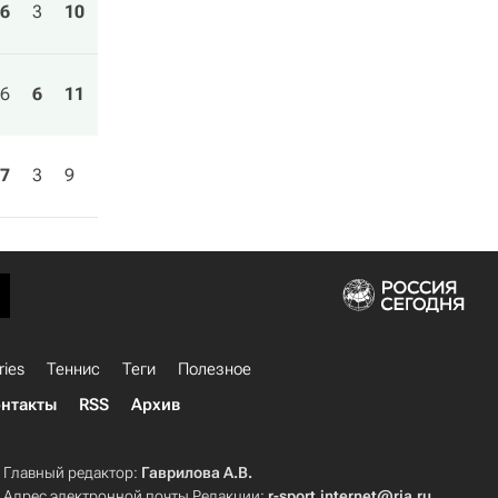
6
3
10
6
6
11
7
3
9
ries
Теннис
Теги
Полезное
нтакты
RSS
Архив
Главный редактор:
Гаврилова А.В.
Адрес электронной почты Редакции:
r-sport.internet@ria.ru