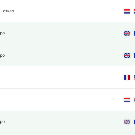
- отказ
оро
оро
оро