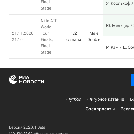
Final
У. Коольхоф
Stage
Nitto ATP
Ю. Мельцер
World
21.11.2020,
Tour
1/2
Male
21:10
Finals,
финала
Double
Final
Р. Рам
Д. Со
Stage
Футбол
Фигурное катание
Б
Спецпроекты
Рекла
Версия 2023.1 Beta
© 2026 МИА «Россия сегодня»