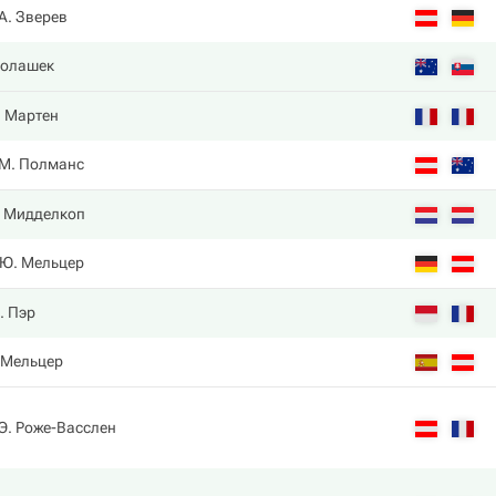
А. Зверев
Полашек
. Мартен
М. Полманс
 Мидделкоп
Ю. Мельцер
. Пэр
 Мельцер
Э. Роже-Васслен