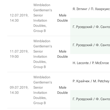
Wimbledon
Я. Элтинг
П. Хаархуис
Gentlemen's
12.07.2019,
Senior
Male
14:30
Invitation
Double
Doubles,
Г. Руседский
Ф. Сант
Group B
Wimbledon
Г. Руседский
Ф. Сант
Gentlemen's
11.07.2019,
Senior
Male
19:00
Invitation
Double
Doubles,
H. Leconte
P. McEnroe
Group B
Wimbledon
Р. Крайчек
M. Petchey
Gentlemen's
09.07.2019,
Senior
Male
14:30
Invitation
Double
Doubles,
Г. Руседский
Ф. Сант
Group B