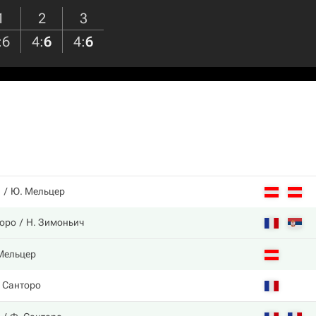
1
2
3
:
6
4
:
6
4
:
6
л
Ю. Мельцер
торо
Н. Зимоньич
Мельцер
 Санторо