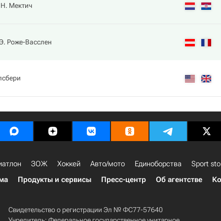
Н. Мектич
Э. Роже-Васслен
лсбери
иатлон
ЗОЖ
Хоккей
Авто/мото
Единоборства
Sport sto
ма
Продукты и сервисы
Пресс-центр
Об агентстве
Ко
Свидетельство о регистрации Эл № ФС77-57640
Учредитель: Федеральное государственное унитарное