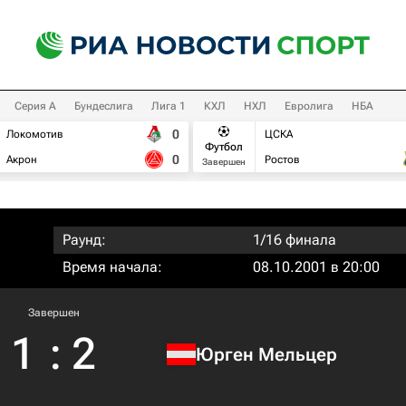
Серия А
Бундеслига
Лига 1
КХЛ
НХЛ
Евролига
НБА
0
Локомотив
ЦСКА
Футбол
0
Акрон
Ростов
Завершен
Раунд:
1/16 финала
Время начала:
08.10.2001 в 20:00
Завершен
1
:
2
Юрген Мельцер