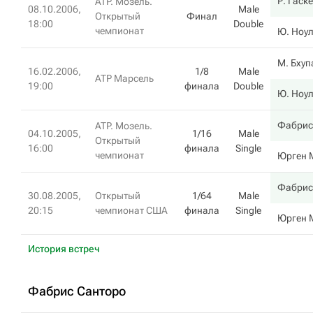
Р. Гаске
ATP. Мозель.
08.10.2006,
Male
Открытый
Финал
18:00
Double
чемпионат
Ю. Ноу
М. Бхуп
16.02.2006,
1/8
Male
ATP Марсель
19:00
финала
Double
Ю. Ноу
Фабрис
ATP. Мозель.
04.10.2005,
1/16
Male
Открытый
16:00
финала
Single
чемпионат
Юрген 
Фабрис
30.08.2005,
Открытый
1/64
Male
20:15
чемпионат США
финала
Single
Юрген 
История встреч
Фабрис Санторо