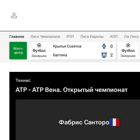
Главное
Лига Чемпионов
РПЛ
Лига Европы
АПЛ
Ла Лига
0
Крылья Советов
Матч-
Футбол
Футбол
центр
2
Балтика
Завершен
Завершен
Теннис
ATP
- ATP Вена. Открытый чемпионат
Фабрис Санторо