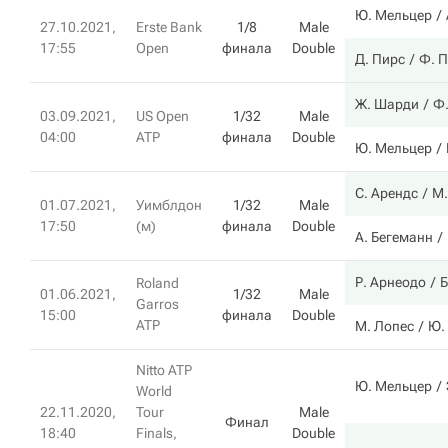
Ю. Мельцер
27.10.2021,
Erste Bank
1/8
Male
17:55
Open
финала
Double
Д. Пирс
Ф. 
Ж. Шарди
Ф
03.09.2021,
US Open
1/32
Male
04:00
ATP
финала
Double
Ю. Мельцер
С. Арендс
М.
01.07.2021,
Уимблдон
1/32
Male
17:50
(м)
финала
Double
А. Бегеманн
Р. Арнеодо
Б
Roland
01.06.2021,
1/32
Male
Garros
15:00
финала
Double
ATP
М. Лопес
Ю.
Nitto ATP
Ю. Мельцер
World
22.11.2020,
Tour
Male
Финал
18:40
Finals,
Double