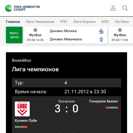
Главное
Лига Чемпионов
РПЛ
Лига Европы
АПЛ
Ла Лига
Динамо Москва
Матч-
Футбол
Футбол
центр
Динамо Махачкала
09.08 14:30
09.08 17:00
Волейбол
Лига чемпионов
Тур:
4
Время начала:
21.11.2012 в 23:30
Завершен
Генерали Хахинг
3
:
0
Кучине-Лубе