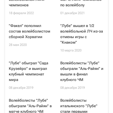
чемпионов
по волейболу
18 февраля 2022
01 декабря 2021
"Факел" пополнил
"Лубе" вышел в 1/2
состав волейболистом
волейбольной ЛЧ из-за
сборной Хорватии
отмены игры с
"Кнаком"
28 мая 2020
10 марта 2020
"Лубе" обыграл "Сада
Волейболисты "Лубе"
Крузейро" и выиграл
обыграли "Аль-Райян" и
клубный чемпионат
вышли в финал
мира
клубного ЧМ
08 декабря 2019
08 декабря 2019
Волейболисты "Лубе"
Волейболисты
обыграли "Аль-Райян" в
итальянского "Лубе"
матче клубного ЧМ
стали первыми