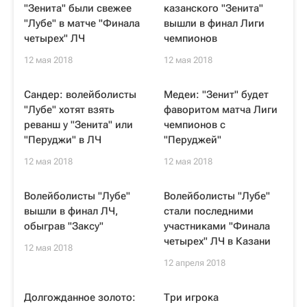
"Зенита" были свежее
казанского "Зенита"
"Лубе" в матче "Финала
вышли в финал Лиги
четырех" ЛЧ
чемпионов
12 мая 2018
12 мая 2018
Сандер: волейболисты
Медеи: "Зенит" будет
"Лубе" хотят взять
фаворитом матча Лиги
реванш у "Зенита" или
чемпионов с
"Перуджи" в ЛЧ
"Перуджей"
12 мая 2018
12 мая 2018
Волейболисты "Лубе"
Волейболисты "Лубе"
вышли в финал ЛЧ,
стали последними
обыграв "Заксу"
участниками "Финала
четырех" ЛЧ в Казани
12 мая 2018
12 апреля 2018
Долгожданное золото:
Три игрока