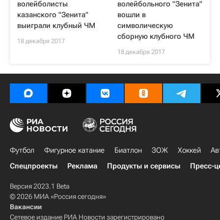
волейболисты
волейбольного "Зенита"
казанского "Зенита"
вошли в
выиграли клубный ЧМ
символическую
сборную клубного ЧМ
18 декабря 2017
18 декабря 2017
Футбол
Фигурное катание
Биатлон
ЗОЖ
Хоккей
Ав
Спецпроекты
Реклама
Продукты и сервисы
Пресс-ц
Версия 2023.1 Beta
© 2026 МИА «Россия сегодня»
Вакансии
Сетевое издание РИА Новости зарегистрировано