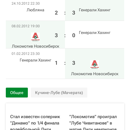
24.10.2012 22:30
Любляна
Генерали Хахинг
2
:
3
08.02.2012 19:00
Генерали Хахинг
3
:
0
Локомотив Новосибирск
01.02.2012 23:30
Генерали Хахинг
1
:
3
Локомотив Новосибирск
Общее
Кучине-Лубе (Мачерата)
Стал известен соперник
"Локомотив" проиграл
"Динамо" по 1/4 финала
"Лубе Чивитанове" в
волейбольной Лиги
матче Лиги чемпионов