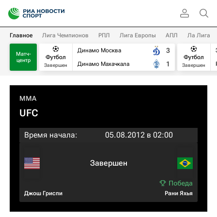
Главное
Лига Чемпионов
РПЛ
Лига Европы
АПЛ
Ла Лига
3
Динамо Москва
Матч-
Футбол
Футбол
центр
1
Динамо Махачкала
Завершен
Завершен
MMA
UFC
Время начала:
05.08.2012 в 02:00
Завершен
Джош Гриспи
Рани Яхья