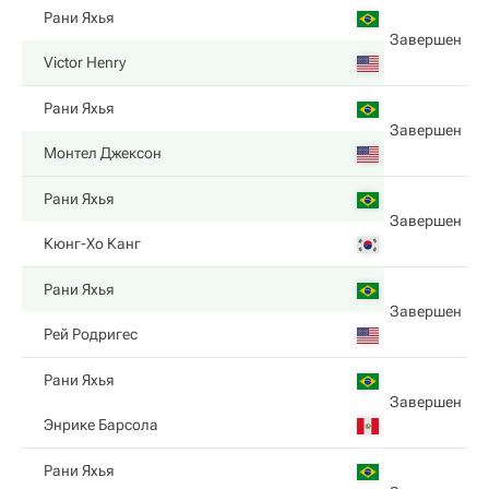
Рани Яхья
Завершен
Victor Henry
Рани Яхья
Завершен
Монтел Джексон
Рани Яхья
Завершен
Кюнг-Хо Канг
Рани Яхья
Завершен
Рей Родригес
Рани Яхья
Завершен
Энрике Барсола
Рани Яхья