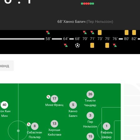
68‎’‎
Ханно Балич
(
Пер Нильссон
)
58‎’‎
64‎’‎
68‎’‎
70‎’‎
71‎’‎
73‎’‎
75‎’‎
76‎’‎
80‎’‎
82‎’‎
манд
26
17
Тимоти
40
5
Мике Франц
Чендлер
Сон Хын
Ханно
3
Мин
Балич
Пер
13
8
1
Нильссон
Хироши
Себастиан
Рафаэль
Кийотаке
15
Польтер
Шефер