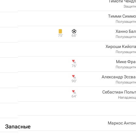
Тимоти Чендл
Защит
Тимми Симмо
Полузащит
Ханно Ба
75‎’‎
68‎’‎
Полузащит
Хироши Кийота
Полузащит
Мике Фра
76‎’‎
Полузащит
Александр Эссва
90‎’‎
Полузащит
Себастиан Поль
64‎’‎
Нападающ
Маркос Антон
Запасные