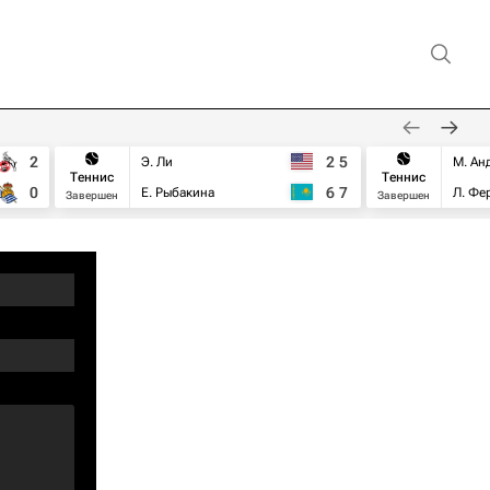
2
2
5
Э. Ли
М. Ан
Теннис
Теннис
0
6
7
Е. Рыбакина
Л. Фе
Завершен
Завершен