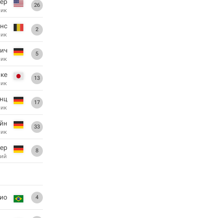
ер
26
ник
нс
2
ник
лич
5
ник
ке
13
ник
нц
17
ник
йн
33
ник
тер
8
ий
ио
4