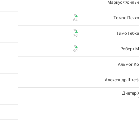
Маркус Фойльн
Томас Пекх
64‎’‎
Тимо Гебх
76‎’‎
Роберт М
90‎’‎
Альмог Ко
Александр Штеф
Диетер 