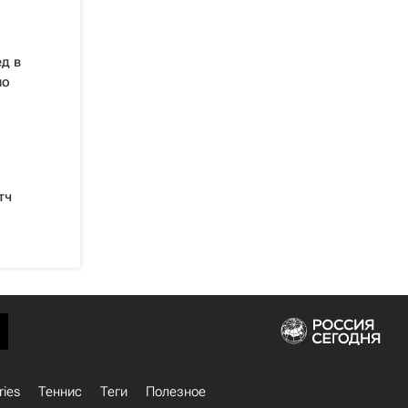
д в
по
тч
ries
Теннис
Теги
Полезное