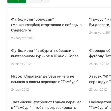
Футболисты "Боруссии"
"Гамбург" - 
(Менхенгладбах) стартовали с победы в
Бундеслиги,
бундеслиге
24 августа 201
25 августа 2012
Футболисты "Гамбурга" победили в
Форвард сб
выставочном турнире в Южной Корее
футболу Пет
22 июля 2012
28 июня 2012
Игрок "Спартака" де Зеув ничего не
Хавбек ФК "
слышал о своем переходе в "Гамбург"
переходу в "
24 мая 2012
23 мая 2012
Латвийский футболист Руднев перешел
Наблюдател
в "Гамбург", чтобы прогрессировать
"Гамбурга" 