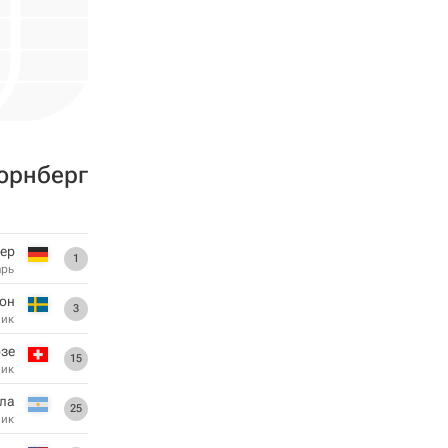
юрнберг
ер
1
арь
он
3
ник
зе
15
ник
ла
25
ник