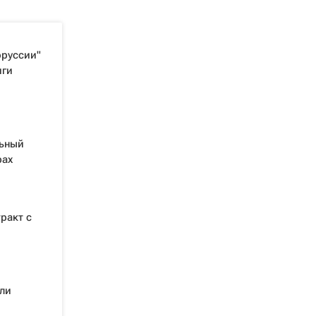
оруссии"
иги
льный
рах
ракт с
ли