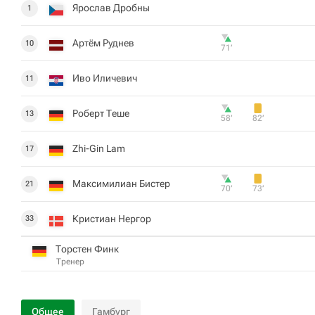
Ярослав Дробны
1
Артём Руднев
10
71‎’‎
Иво Иличевич
11
Роберт Теше
13
58‎’‎
82‎’‎
Zhi-Gin Lam
17
Максимилиан Бистер
21
70‎’‎
73‎’‎
Кристиан Нергор
33
Торстен Финк
Тренер
Общее
Гамбург