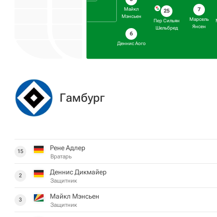
7
Майкл
25
Мэнсьен
Марсель
Пер Сильян
Янсен
Шельбред
6
Деннис Аого
Гамбург
Рене Адлер
15
Вратарь
Деннис Дикмайер
2
Защитник
Майкл Мэнсьен
3
Защитник