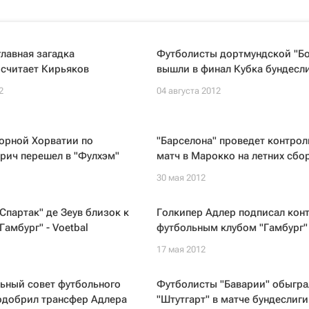
главная загадка
Футболисты дортмундской "Б
 считает Кирьяков
вышли в финал Кубка бундесл
2
04 августа 2012
орной Хорватии по
"Барселона" проведет контро
рич перешел в "Фулхэм"
матч в Марокко на летних сбо
30 мая 2012
Спартак" де Зеув близок к
Голкипер Адлер подписал конт
Гамбург" - Voetbal
футбольным клубом "Гамбург"
17 мая 2012
ьный совет футбольного
Футболисты "Баварии" обыгра
одобрил трансфер Адлера
"Штутгарт" в матче бундеслиги