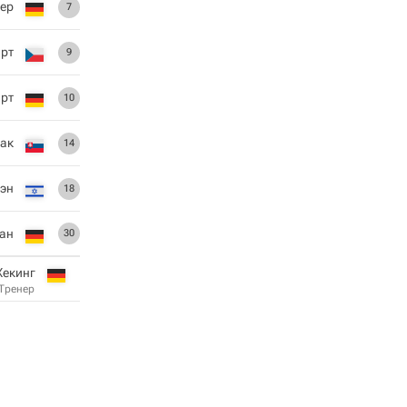
ер
7
арт
9
арт
10
ак
14
эн
18
ан
30
Хекинг
Тренер