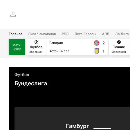
Главное
Лига Чемпионов
РПЛ
Лига Европы
АПЛ
Ла Лига
2
Бавария
Матч-
Футбол
Теннис
центр
1
Астон Вилла
Завершен
Завершен
Футбол
Бундеслига
Гамбург