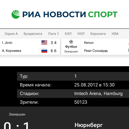
Серия А
Бундеслига
Лига 1
КХЛ
НХЛ
Евролига
НБА
3
4
I. Jovic
Кельн
Футбол
6
6
А. Корнеева
Реал Сосьедад
Завершен
Тур:
1
Время начала:
25.08.2012 в 15:30
Стадион:
Imtech Arena, Hamburg
Зрители:
50123
Завершен
0
:
1
Нюрнберг