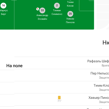
Тимм
16
2
Клозе
33
Маркус
Тимми
25
Берг
Симмонс
Александр
Хавьер
Эссвайн
Пинола
Н
Рафаэль Шеф
На поле
Врат
Пер Нильсс
Защит
Тимм Кло
Защит
Хавьер Пино
71‎’‎
Защит