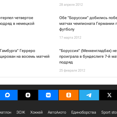
28 апреля 2012
отерпел четвертое
Обе "Боруссии" добились побе
подряд в немецкой
матчах чемпионата Германии 
футболу
17 марта 2012
Гамбурга" Герреро
"Боруссия" (Менхенгладбах) не
цирован на восемь матчей
проиграла в бундеслиге 7-й ма
подряд
25 февраля 2012
иатлон
ЗОЖ
Хоккей
Авто/мото
Единоборства
Sport sto