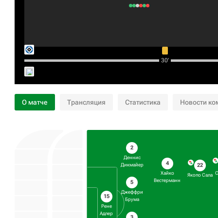
30‎’‎
О матче
Трансляция
Статистика
Новости ко
2
Деннис
4
22
Дикмайер
Хайко
Якопо Сала
Вестерманн
5
Джеффри
15
Брума
Рене
Адлер
3