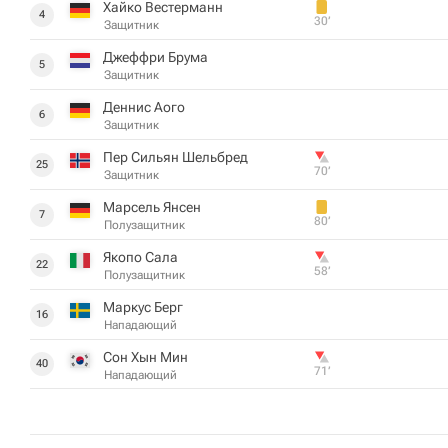
Хайко Вестерманн
4
30‎’‎
Защитник
Джеффри Брума
5
Защитник
Деннис Аого
6
Защитник
Пер Сильян Шельбред
25
70‎’‎
Защитник
Марсель Янсен
7
80‎’‎
Полузащитник
Якопо Сала
22
58‎’‎
Полузащитник
Маркус Берг
16
Нападающий
Сон Хын Мин
40
71‎’‎
Нападающий