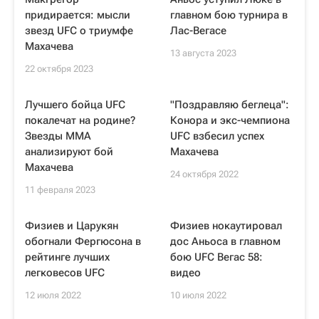
придирается: мысли
главном бою турнира в
звезд UFC о триумфе
Лас-Вегасе
Махачева
13 августа 2023
22 октября 2023
Лучшего бойца UFC
"Поздравляю беглеца":
покалечат на родине?
Конора и экс-чемпиона
Звезды ММА
UFC взбесил успех
анализируют бой
Махачева
Махачева
24 октября 2022
11 февраля 2023
Физиев и Царукян
Физиев нокаутировал
обогнали Фергюсона в
дос Аньоса в главном
рейтинге лучших
бою UFC Вегас 58:
легковесов UFC
видео
12 июля 2022
10 июля 2022