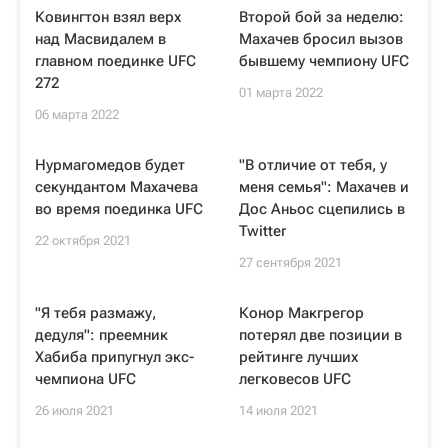
Ковингтон взял верх
Второй бой за неделю:
над Масвидалем в
Махачев бросил вызов
главном поединке UFC
бывшему чемпиону UFC
272
01 марта 2022
06 марта 2022
Нурмагомедов будет
"В отличие от тебя, у
секундантом Махачева
меня семья": Махачев и
во время поединка UFC
Дос Аньос сцепились в
Twitter
22 октября 2021
27 сентября 2021
"Я тебя размажу,
Конор Макгрегор
дедуля": преемник
потерял две позиции в
Хабиба припугнул экс-
рейтинге лучших
чемпиона UFC
легковесов UFC
26 июля 2021
14 июля 2021