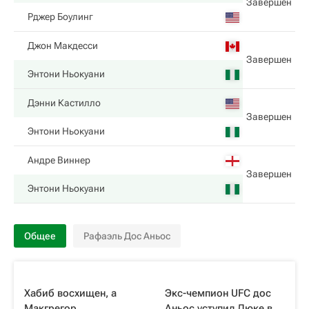
Завершен
Рджер Боулинг
Джон Макдесси
Завершен
Энтони Ньокуани
Дэнни Кастилло
Завершен
Энтони Ньокуани
Андре Виннер
Завершен
Энтони Ньокуани
Общее
Рафаэль Дос Аньос
Хабиб восхищен, а
Экс-чемпион UFC дос
Макгрегор
Аньос уступил Люке в