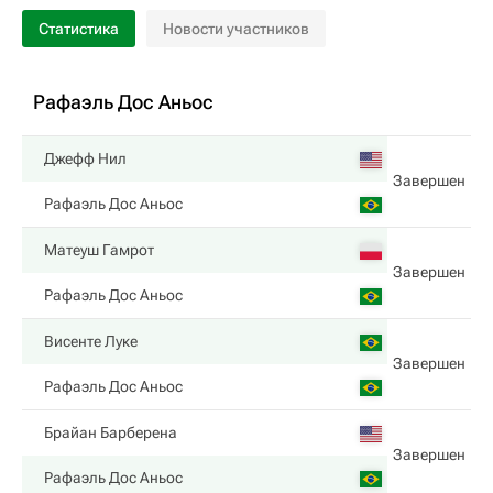
Статистика
Новости участников
Рафаэль Дос Аньос
Джефф Нил
Завершен
Рафаэль Дос Аньос
Матеуш Гамрот
Завершен
Рафаэль Дос Аньос
Висенте Луке
Завершен
Рафаэль Дос Аньос
Брайан Барберена
Завершен
Рафаэль Дос Аньос