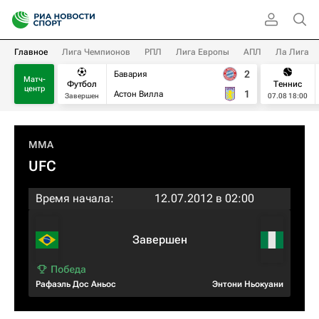
Главное
Лига Чемпионов
РПЛ
Лига Европы
АПЛ
Ла Лига
2
Бавария
Матч-
Футбол
Теннис
центр
1
Астон Вилла
Завершен
07.08 18:00
MMA
UFC
Время начала:
12.07.2012 в 02:00
Завершен
Рафаэль Дос Аньос
Энтони Ньокуани