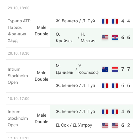
29.10, 18:00
4
4
Турнир ATP.
Ж. Беннето
Л. Пуй
Париж.
Male
Франция.
Double
О.
Н.
6
6
Хард
Крайчек
Мектич
20.10, 18:30
М.
У.
7
7
Intrum
Даниэль
Коольхоф
Male
Stockholm
Double
Open
6
6
Ж. Беннето
Л. Пуй
18.10, 17:00
4
6
12
Ж. Беннето
Л. Пуй
Intrum
Male
Stockholm
Double
Open
6
2
10
Д. Сок
Д. Уитроу
17.10, 14:35