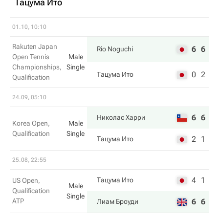
Тацума Ито
01.10, 10:10
Rakuten Japan
6
6
Rio Noguchi
Open Tennis
Male
Championships,
Single
0
2
Тацума Ито
Qualification
24.09, 05:10
6
6
Николас Харри
Korea Open,
Male
Qualification
Single
2
1
Тацума Ито
25.08, 22:55
4
1
Тацума Ито
US Open,
Male
Qualification
Single
ATP
6
6
Лиам Броуди