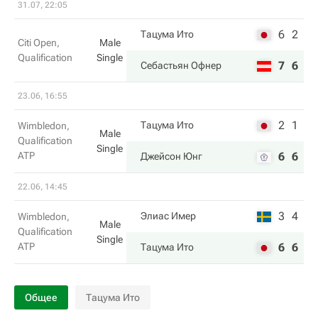
31.07, 22:05
6
2
Тацума Ито
Citi Open,
Male
Qualification
Single
7
6
Себастьян Офнер
23.06, 16:55
2
1
Тацума Ито
Wimbledon,
Male
Qualification
Single
ATP
6
6
Джейсон Юнг
22.06, 14:45
3
4
Элиас Имер
Wimbledon,
Male
Qualification
Single
ATP
6
6
Тацума Ито
Общее
Тацума Ито