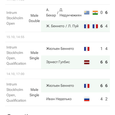
А.
Д.
0
6
3
Intrum
Бехар
Недунчежиян
Male
Stockholm
Double
Open
6
4
10
Ж. Беннето
Л. Пуй
15.10, 14:55
Intrum
1
4
Жюльен Беннето
Stockholm
Male
Open,
Single
6
6
Эрнест Гулбис
Qualification
14.10, 17:00
Intrum
6
6
Жюльен Беннето
Stockholm
Male
Open,
Single
4
2
Иван Неделько
Qualification