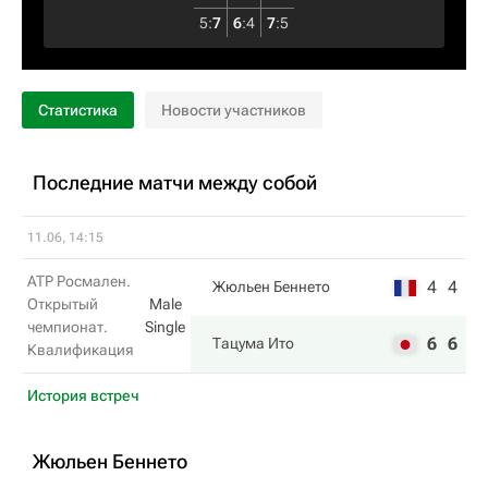
5
:
7
6
:
4
7
:
5
Статистика
Новости участников
Последние матчи между собой
11.06, 14:15
ATP Росмален.
4
4
Жюльен Беннето
Открытый
Male
чемпионат.
Single
6
6
Тацума Ито
Квалификация
История встреч
Жюльен Беннето