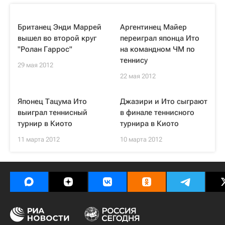
Британец Энди Маррей
Аргентинец Майер
вышел во второй круг
переиграл японца Ито
"Ролан Гаррос"
на командном ЧМ по
теннису
29 мая 2012
22 мая 2012
Японец Тацума Ито
Джазири и Ито сыграют
выиграл теннисный
в финале теннисного
турнир в Киото
турнира в Киото
11 марта 2012
10 марта 2012