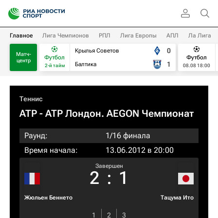
Главное
Лига Чемпионов
РПЛ
Лига Европы
АПЛ
Ла Лига
0
Крылья Советов
Матч-
Футбол
Футбол
центр
1
Балтика
2-й тайм
08.08 18:00
Теннис
ATP
- ATP Лондон. AEGON Чемпионат
Раунд:
1/16 финала
Время начала:
13.06.2012 в 20:00
Завершен
2
:
1
Жюльен Беннето
Тацума Ито
1
2
3