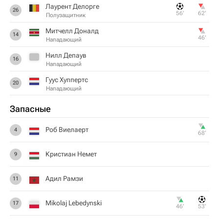
Лаурент Делорге
26
56‎’‎
62‎’‎
Полузащитник
Митчелл Доналд
14
46‎’‎
Нападающий
Нилл Депаув
16
Нападающий
Гуус Хуппертс
20
Нападающий
Запасные
Роб Виелаерт
4
68‎’‎
Кристиан Немет
9
Адил Рамзи
11
Mikolaj Lebedynski
17
46‎’‎
53‎’‎