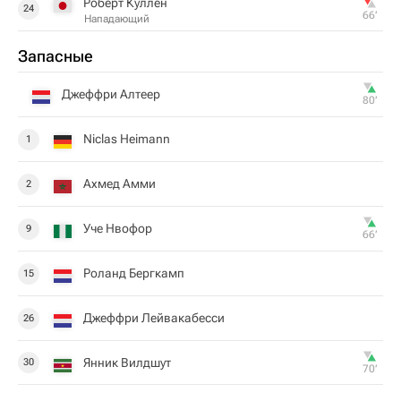
Роберт Куллен
24
66‎’‎
Нападающий
Запасные
Джеффри Алтеер
80‎’‎
Niclas Heimann
1
Ахмед Амми
2
Уче Нвофор
9
66‎’‎
Роланд Бергкамп
15
Джеффри Лейвакабесси
26
Янник Вилдшут
30
70‎’‎