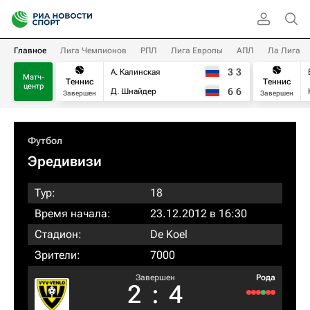
Главное
Лига Чемпионов
РПЛ
Лига Европы
АПЛ
Ла Лига
3
3
А. Калинская
Матч-
Теннис
Теннис
центр
6
6
Д. Шнайдер
Завершен
Завершен
Футбол
Эредивизи
Тур:
18
Время начала:
23.12.2012 в 16:30
Стадион:
De Koel
Зрители:
7000
Завершен
Рода
2
:
4