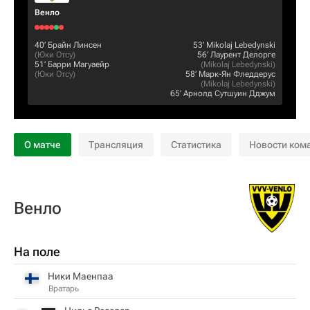
Венло
40‎’‎
Брайн Линсен
53‎’‎
Mikolaj Lebedynski
(
Юки Отсу
)
56‎’‎
Лаурент Делорге
51‎’‎
Барри Магуаейр
(
Mikolaj Lebedynski
)
(
Юки Отсу
)
58‎’‎
Марк-Ян Фледдерус
(
Mikolaj Lebedynski
)
65‎’‎
Арнолд Сутшуин Дджум
О матче
Трансляция
Статистика
Новости ком
Венло
На поле
Ники Маенпаа
Вратарь