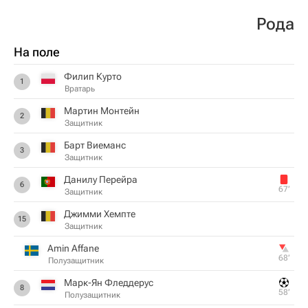
Рода
На поле
Филип Курто
1
Вратарь
Мартин Монтейн
2
Защитник
Барт Виеманс
3
Защитник
Данилу Перейра
6
67‎’‎
Защитник
Джимми Хемпте
15
Защитник
Amin Affane
68‎’‎
Полузащитник
Марк-Ян Фледдерус
8
58‎’‎
Полузащитник