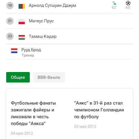
Арнолд Сутшуин Дджум
18
62‎’‎
65‎’‎
Матеус Прус
21
Тамаш Кадар
23
Рууд Брод
Тренер
Общее
ВВВ-Венло
Футбольные фанаты
"Аякс" в 31-й раз стал
зажигали файеры и
чемпионом Голландии
ликовали в честь
по футболу
победы "Аякса"
03 мая 2012
04 мая 2012