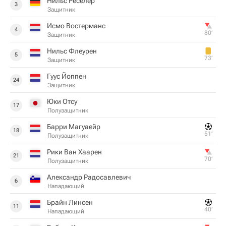
Нильс Реселер
3
Защитник
Исмо Востерманс
4
80‎’‎
Защитник
Нильс Флеурен
5
73‎’‎
Защитник
Гуус Йоппен
24
Защитник
Юки Отсу
17
Полузащитник
Барри Магуаейр
18
51‎’‎
Полузащитник
Рики Ван Хаарен
21
70‎’‎
Полузащитник
Александр Радосавлевич
6
Нападающий
Брайн Линсен
11
40‎’‎
Нападающий