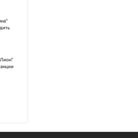
яна"
дить
"Лион"
ранции