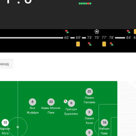
65‎’‎
69‎’‎
73‎’‎
75‎’‎
77‎’‎
78‎’‎
84‎’‎
85
манд
25
Ламин
8
22
Гассама
6
Янн
Кевен Монне-
Грегори
2
Жуффре
Паке
Буриллон
Ламин
12
16
Коне
Адриан
Фабьен
5
Муту
Одар