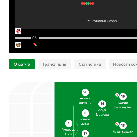
75‎’‎
Рональд Зубар
06‎’‎
О матче
Трансляция
Статистика
Новости ко
20
10
Антони
Шахир
Липпини
14
Бельгазуани
Мехди
6
Мостефа
Рональд
1
Зубар
18
Гильермо
Йохан Кавалли
17
Очоа