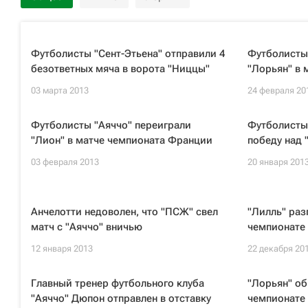
Футболисты "Сент-Этьена" отправили 4
Футболисты
безответных мяча в ворота "Ниццы"
"Лорьян" в 
03 марта 2013
24 февраля 20
Футболисты "Аяччо" переиграли
Футболисты
"Лион" в матче чемпионата Франции
победу над 
03 февраля 2013
20 января 201
Анчелотти недоволен, что "ПСЖ" свел
"Лилль" раз
матч с "Аяччо" вничью
чемпионате
12 января 2013
22 декабря 20
Главный тренер футбольного клуба
"Лорьян" об
"Аяччо" Дюпон отправлен в отставку
чемпионате