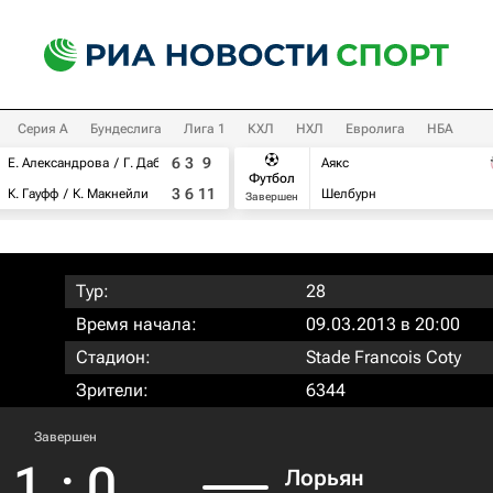
Серия А
Бундеслига
Лига 1
КХЛ
НХЛ
Евролига
НБА
6
3
9
Е. Александрова
Г. Дабровски
Аякс
Футбол
3
6
11
К. Гауфф
К. Макнейли
Шелбурн
Завершен
Тур:
28
Время начала:
09.03.2013 в 20:00
Стадион:
Stade Francois Coty
Зрители:
6344
Завершен
1
:
0
Лорьян