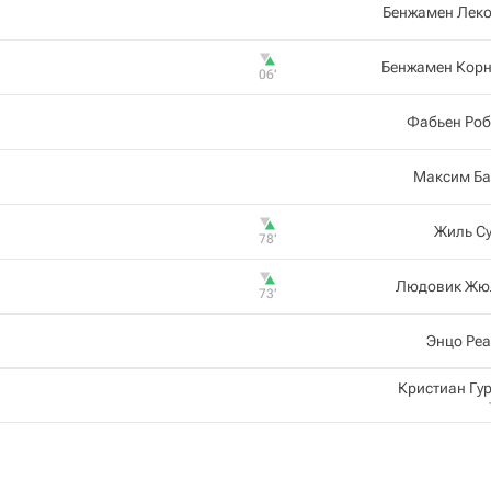
Бенжамен Леко
Бенжамен Корн
06‎’‎
Фабьен Роб
Максим Ба
Жиль С
78‎’‎
Людовик Жю
73‎’‎
Энцо Ре
Кристиан Г