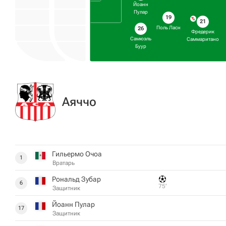
Йоанн
Пулар
19
21
Поль Ласн
26
Фредерик
Самюэль
Саммаритано
Буур
Аяччо
Гильермо Очоа
1
Вратарь
Рональд Зубар
6
75‎’‎
Защитник
Йоанн Пулар
17
Защитник