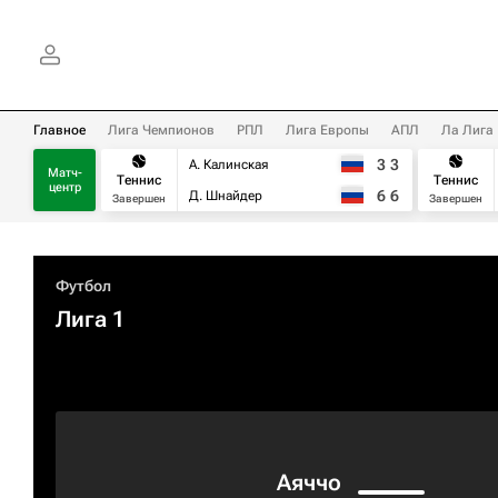
Главное
Лига Чемпионов
РПЛ
Лига Европы
АПЛ
Ла Лига
3
3
А. Калинская
Матч-
Теннис
Теннис
центр
6
6
Д. Шнайдер
Завершен
Завершен
Футбол
Лига 1
Аяччо