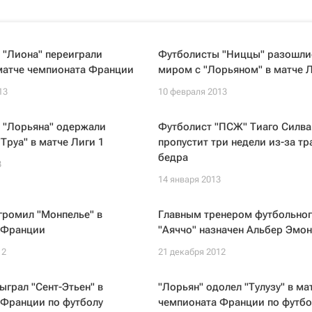
 "Лиона" переиграли
Футболисты "Ниццы" разошли
матче чемпионата Франции
миром с "Лорьяном" в матче Л
13
10 февраля 2013
 "Лорьяна" одержали
Футболист "ПСЖ" Тиаго Силва
"Труа" в матче Лиги 1
пропустит три недели из-за т
бедра
3
14 января 2013
громил "Монпелье" в
Главным тренером футбольног
 Франции
"Аяччо" назначен Альбер Эмон
12
21 декабря 2012
ыграл "Сент-Этьен" в
"Лорьян" одолел "Тулузу" в ма
 Франции по футболу
чемпионата Франции по футбо