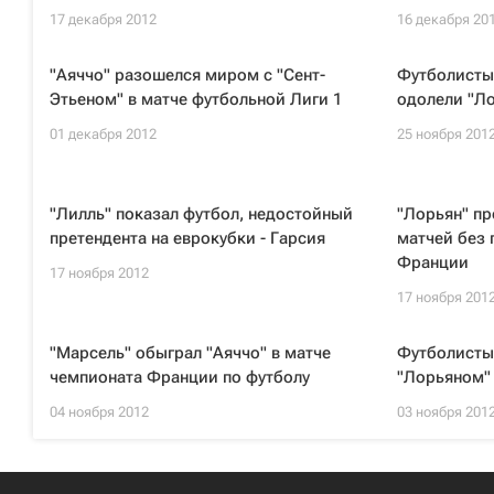
17 декабря 2012
16 декабря 20
"Аяччо" разошелся миром с "Сент-
Футболисты
Этьеном" в матче футбольной Лиги 1
одолели "Ло
01 декабря 2012
25 ноября 201
"Лилль" показал футбол, недостойный
"Лорьян" пр
претендента на еврокубки - Гарсия
матчей без 
Франции
17 ноября 2012
17 ноября 201
"Марсель" обыграл "Аяччо" в матче
Футболисты 
чемпионата Франции по футболу
"Лорьяном"
04 ноября 2012
03 ноября 201