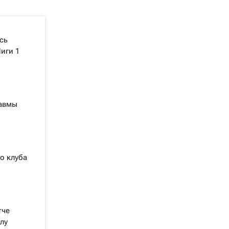
сь
иги 1
равмы
о клуба
тче
лу