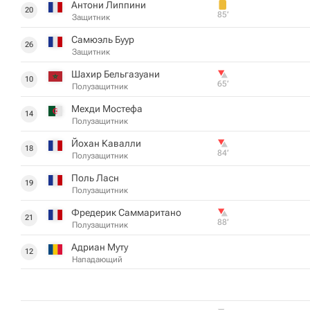
Антони Липпини
20
85‎’‎
Защитник
Самюэль Буур
26
Защитник
Шахир Бельгазуани
10
65‎’‎
Полузащитник
Мехди Мостефа
14
Полузащитник
Йохан Кавалли
18
84‎’‎
Полузащитник
Поль Ласн
19
Полузащитник
Фредерик Саммаритано
21
88‎’‎
Полузащитник
Адриан Муту
12
Нападающий