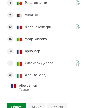
Рикардо Фати
4
84‎’‎
Анди Делор
9
Фабрис Бежеоржи
13
88‎’‎
Умар Сиссоко
16
Арно Мер
23
Сигамари Диарра
27
65‎’‎
Фелипе Саад
28
Albert Emon
Тренер
Общее
Аяччо
Лорьян