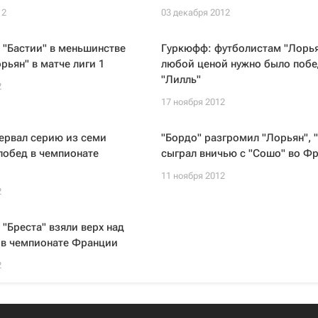
12
03 декабря 2012
 "Бастии" в меньшинстве
Гуркюфф: футболистам "Лорь
рьян" в матче лиги 1
любой ценой нужно было побе
"Лилль"
2
17 ноября 2012
ервал серию из семи
"Бордо" разгромил "Лорьян", 
побед в чемпионате
сыграл вничью с "Сошо" во Ф
11 ноября 2012
2
"Бреста" взяли верх над
 в чемпионате Франции
2