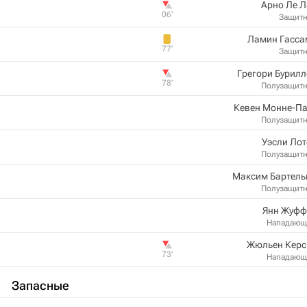
Арно Ле 
06‎’‎
Защит
Ламин Гасса
77‎’‎
Защит
Грегори Бурил
78‎’‎
Полузащит
Кевен Монне-Па
Полузащит
Уэсли Ло
Полузащит
Максим Бартель
Полузащит
Янн Жуфф
Нападающ
Жюльен Керс
73‎’‎
Нападающ
Запасные