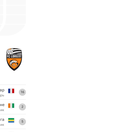
ар
16
арь
не
2
ник
га
5
ник