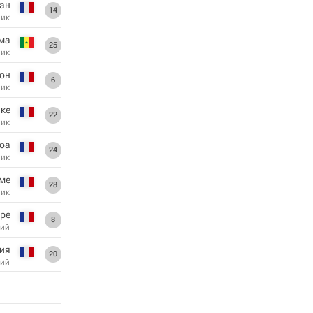
Лан
14
ник
ма
25
ник
лон
6
ник
ке
22
ник
тоа
24
ник
ме
28
ник
ре
8
ий
ия
20
ий