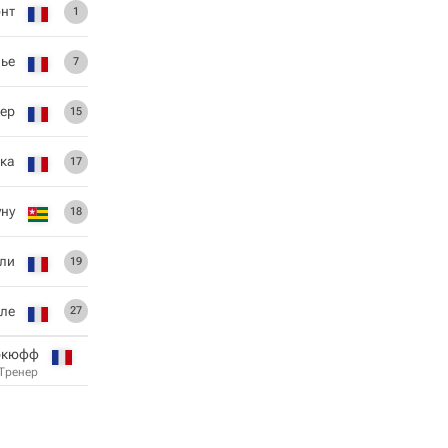
нт
1
ье
7
ер
15
ка
17
уну
18
ли
19
але
27
уркюфф
Тренер