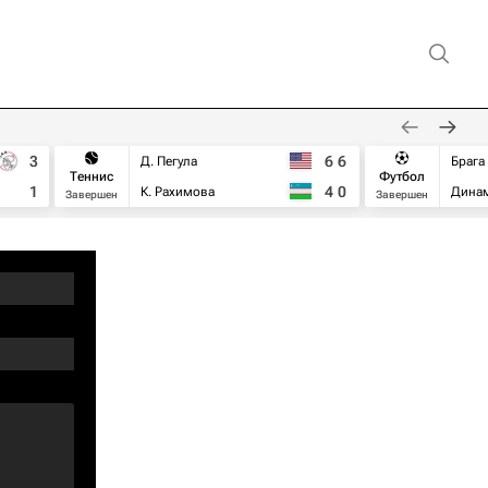
3
6
6
Д. Пегула
Брага
Теннис
Футбол
1
4
0
К. Рахимова
Дина
Завершен
Завершен