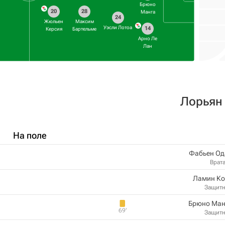
Брюно
20
28
Манга
24
Жюльен
Максим
Уэсли Лотоа
14
Керсия
Бартельме
Арно Ле
Лан
Лорьян
На поле
Фабьен Од
Врат
Ламин Ко
Защит
Брюно Ман
69‎’‎
Защит