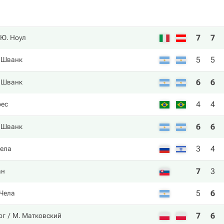
7
7
Ю. Ноул
5
5
 Шванк
6
6
 Шванк
4
4
рес
6
6
 Шванк
3
4
Села
7
3
ан
5
6
 Чела
7
6
рг
М. Матковский