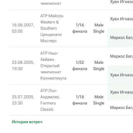
Хуан Игнас
чемпионат
ATP Мейсон.
Хуан Игнас
Western &
16.08.2007,
1/16
Male
Southern
03:00
финала
Single
Цинцинати
Маркос Баг
Мастерс
ATP Нью-
Маркос Баг
Хейвен.
23.08.2005,
1/32
Male
Открытый
19:30
финала
Single
чемпионат
Хуан Игнас
Коннектикута
ATP Лос-
Хуан Игнас
25.07.2005,
Анджелес.
1/16
Male
23:30
Farmers
финала
Single
Маркос Баг
Classic
История встреч