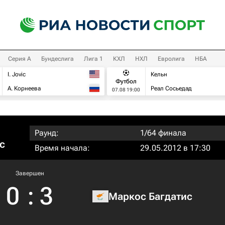
Серия А
Бундеслига
Лига 1
КХЛ
НХЛ
Евролига
НБА
I. Jovic
Кельн
Футбол
А. Корнеева
Реал Сосьедад
07.08 19:00
Раунд:
1/64 финала
с
Время начала:
29.05.2012 в 17:30
Завершен
0
:
3
Маркос Багдатис