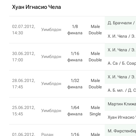
Хуан Игнасио Чела
Д. Браччали
02.07.2012,
1/8
Male
Уимблдон
14:30
финала
Double
Х. И. Чела
Э.
Х. И. Чела
Э.
30.06.2012,
1/16
Male
Уимблдон
17:00
финала
Double
А. Са
Б. Соа
Х. И. Чела
Э.
28.06.2012,
1/32
Male
Уимблдон
17:45
финала
Double
А. Б. мл.
Д. 
Мартин Клиж
25.06.2012,
1/64
Male
Уимблдон
15:45
финала
Single
Хуан Игнасио
М. Фирстенбе
01.06.2012,
Ролан
1/16
Male