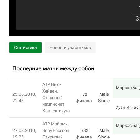
3
Статистика
Новости участников
Последние матчи между собой
ATP Нью-
Маркос Баг
Хейвен.
25.08.2010,
1/8
Male
Открытый
22:45
финала
Single
чемпионат
Хуан Игнас
Коннектикута
ATP Майами.
Маркос Баг
27.03.2010,
Sony Ericsson
1/32
Male
19:25
Открытый
финала
Single