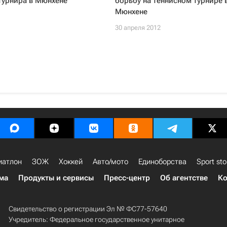
турнира в Мюнхене
борьбу на теннисном турнире 
Мюнхене
30 апреля 2012
иатлон
ЗОЖ
Хоккей
Авто/мото
Единоборства
Sport sto
ма
Продукты и сервисы
Пресс-центр
Об агентстве
Ко
Свидетельство о регистрации Эл № ФС77-57640
Учредитель: Федеральное государственное унитарное