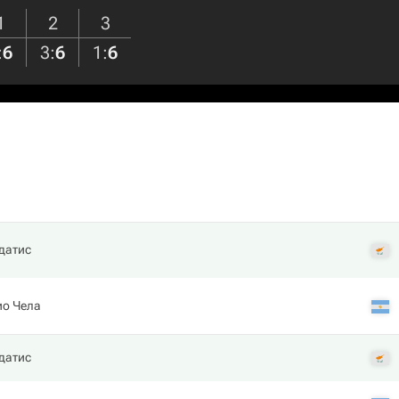
1
2
3
:
6
3
:
6
1
:
6
датис
ио Чела
датис