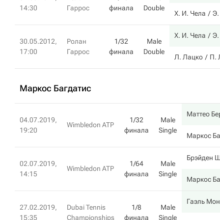
14:30
Гаррос
финала
Double
Х. И. Чела
Э.
Х. И. Чела
Э.
30.05.2012,
Ролан
1/32
Male
17:00
Гаррос
финала
Double
Л. Лацко
П.
Маркос Багдатис
Маттео Бе
04.07.2019,
1/32
Male
Wimbledon ATP
19:20
финала
Single
Маркос Ба
Брэйден 
02.07.2019,
1/64
Male
Wimbledon ATP
14:15
финала
Single
Маркос Ба
Гаэль Мо
27.02.2019,
Dubai Tennis
1/8
Male
15:35
Championships
финала
Single