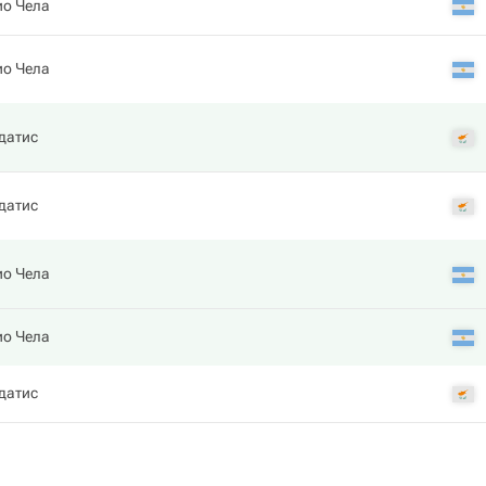
ио Чела
ио Чела
датис
датис
ио Чела
ио Чела
датис