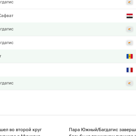
гдатис
Сафват
гдатис
гдатис
т
гдатис
шел во второй круг
Пара Южный/Багдатис заверш