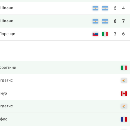
6
4
 Шванк
6
7
 Шванк
3
6
 Лоренци
рреттини
гдатис
Шнур
гдатис
нфис