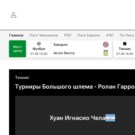
Главное
Лига Чемпионов
РПЛ
Лига Европы
АПЛ
Ла Лига
Бавария
Матч-
Футбол
Теннис
центр
Астон Вилла
07.08 15:00
07.08 18:00
Теннис
Турниры Большого шлема
- Ролан Гарро
Хуан Игнасио Чела