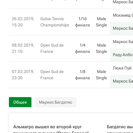
Маркос Ба
Мохамед 
26.02.2019,
Dubai Tennis
1/16
Male
15:20
Championships
финала
Single
Маркос Ба
Маркос Ба
08.02.2019,
Open Sud de
1/4
Male
21:10
France
финала
Single
Раду Албо
Люка Пуй
07.02.2019,
Open Sud de
1/8
Male
23:30
France
финала
Single
Маркос Ба
Общее
Маркос Багдатис
Альмагро вышел во второй круг
Багдатис вы