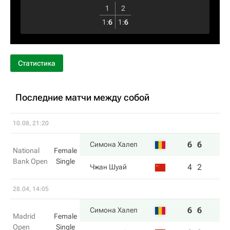
1
2
1
:
6
1
:
6
Статистика
Последние матчи между собой
10.08, 21:20
6
6
Симона Халеп
National
Female
Bank Open
Single
4
2
Чжан Шуай
28.04, 14:05
6
6
Симона Халеп
Madrid
Female
Open
Single