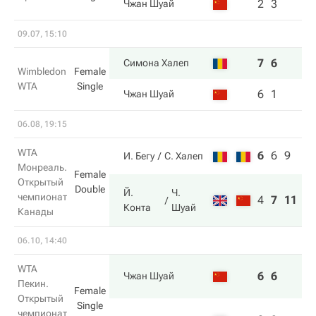
2
3
Чжан Шуай
09.07, 15:10
7
6
Симона Халеп
Wimbledon
Female
WTA
Single
6
1
Чжан Шуай
06.08, 19:15
WTA
6
6
9
И. Бегу
С. Халеп
Монреаль.
Female
Открытый
Double
Й.
Ч.
чемпионат
4
7
11
Конта
Шуай
Канады
06.10, 14:40
WTA
6
6
Чжан Шуай
Пекин.
Female
Открытый
Single
чемпионат