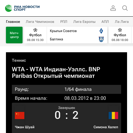
Главное
Лига Чемпионов
РПЛ
Лига Европы
АПЛ
Ла Лига
Крылья Советов
Матч-
Футбол
Футбол
центр
Балтика
08.08 15:30
08.08 18:00
Теннис
WTA
- WTA Индиан-Уэллс. BNP
Paribas Открытый чемпионат
Раунд:
1/64 финала
Время начала:
08.03.2012 в 23:00
Завершен
0
:
2
Чжан Шуай
Симона Халеп