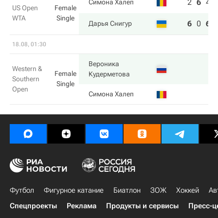
2
6
4
Симона Халеп
US Open
Female
WTA
Single
6
0
6
Дарья Снигур
18.08, 01:30
Вероника
Western &
Female
Кудерметова
Southern
Single
Open
Симона Халеп
Футбол
Фигурное катание
Биатлон
ЗОЖ
Хоккей
Ав
Спецпроекты
Реклама
Продукты и сервисы
Пресс-ц