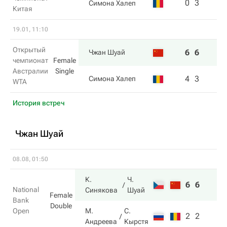
0
3
Симона Халеп
Китая
19.01, 11:10
Открытый
6
6
Чжан Шуай
чемпионат
Female
Австралии
Single
4
3
Симона Халеп
WTA
История встреч
Чжан Шуай
08.08, 01:50
К.
Ч.
6
6
National
Синякова
Шуай
Female
Bank
Double
Open
М.
С.
2
2
Андреева
Кырстя