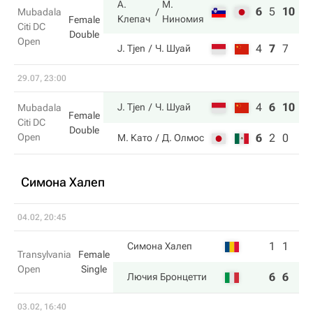
А.
М.
6
5
10
Mubadala
Клепач
Ниномия
Female
Citi DC
Double
Open
4
7
7
J. Tjen
Ч. Шуай
29.07, 23:00
4
6
10
J. Tjen
Ч. Шуай
Mubadala
Female
Citi DC
Double
Open
6
2
0
М. Като
Д. Олмос
Симона Халеп
04.02, 20:45
1
1
Симона Халеп
Transylvania
Female
Open
Single
6
6
Лючия Бронцетти
03.02, 16:40