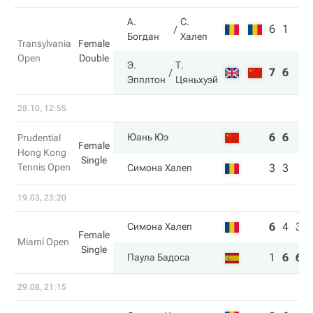
А.
С.
6
1
Богдан
Халеп
Transylvania
Female
Open
Double
Э.
Т.
7
6
Эпплтон
Цяньхуэй
28.10, 12:55
6
6
Юань Юэ
Prudential
Female
Hong Kong
Single
Tennis Open
3
3
Симона Халеп
19.03, 23:20
6
4
3
Симона Халеп
Female
Miami Open
Single
1
6
6
Паула Бадоса
29.08, 21:15