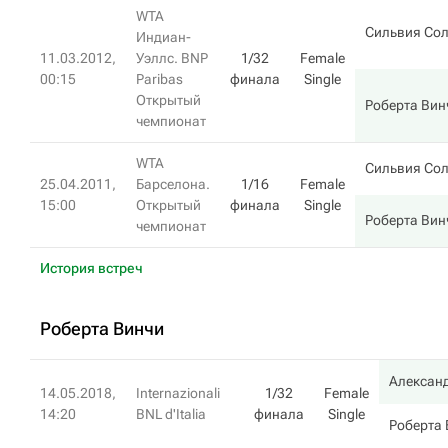
WTA
Сильвия Со
Индиан-
11.03.2012,
Уэллс. BNP
1/32
Female
00:15
Paribas
финала
Single
Открытый
Роберта Вин
чемпионат
WTA
Сильвия Со
25.04.2011,
Барселона.
1/16
Female
15:00
Открытый
финала
Single
Роберта Вин
чемпионат
История встреч
Роберта Винчи
Алексан
14.05.2018,
Internazionali
1/32
Female
14:20
BNL d'Italia
финала
Single
Роберта