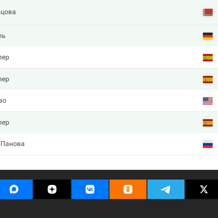
рцова
ль
лер
лер
ао
лер
 Панова