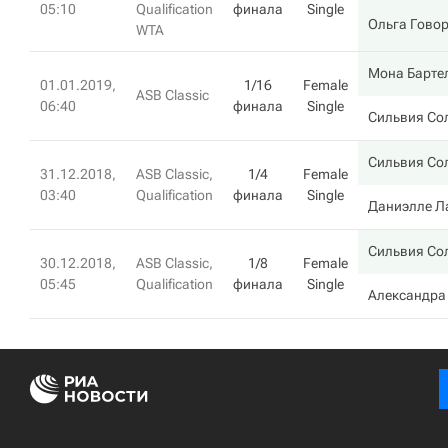
05:10
Qualification
финала
Single
Ольга Гово
WTA
Мона Барте
01.01.2019,
1/16
Female
ASB Classic
06:40
финала
Single
Сильвия Со
Сильвия Со
31.12.2018,
ASB Classic,
1/4
Female
03:40
Qualification
финала
Single
Даниэлле Л
Сильвия Со
30.12.2018,
ASB Classic,
1/8
Female
05:45
Qualification
финала
Single
Александра