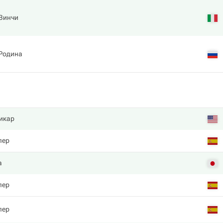
 Винчи
 Родина
икар
лер
а
лер
лер