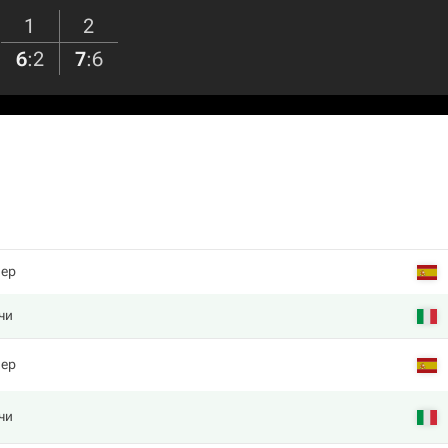
1
2
6
:
2
7
:
6
лер
чи
лер
чи