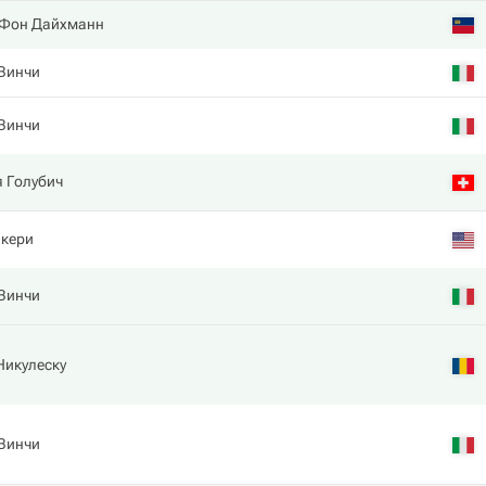
 Фон Дайхманн
 Винчи
 Винчи
 Голубич
икери
 Винчи
Никулеску
 Винчи