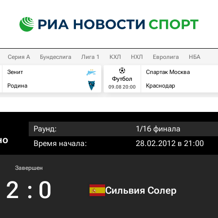
Серия А
Бундеслига
Лига 1
КХЛ
НХЛ
Евролига
НБА
Зенит
Спартак Москва
Футбол
Родина
Краснодар
09.08 20:00
Раунд:
1/16 финала
но
Время начала:
28.02.2012 в 21:00
Завершен
2
:
0
Сильвия Солер