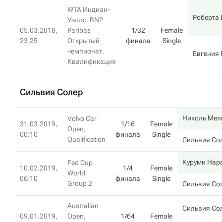
WTA Индиан-
Роберта
Уэллс. BNP
05.03.2018,
Paribas
1/32
Female
23:25
Открытый
финала
Single
чемпионат.
Евгения
Квалификация
Сильвия Солер
Николь Мел
Volvo Car
31.03.2019,
1/16
Female
Open,
00:10
финала
Single
Qualification
Сильвия Со
Куруми Нар
Fed Cup
10.02.2019,
1/4
Female
World
06:10
финала
Single
Group 2
Сильвия Со
Australian
Сильвия Со
09.01.2019,
Open,
1/64
Female