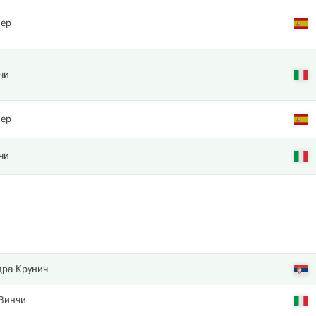
лер
чи
лер
чи
дра Крунич
 Винчи