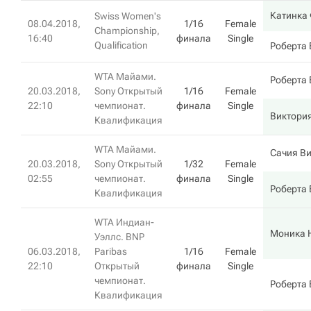
Катинка
Swiss Women's
08.04.2018,
1/16
Female
Championship,
16:40
финала
Single
Qualification
Роберта
WTA Майами.
Роберта
20.03.2018,
Sony Открытый
1/16
Female
22:10
чемпионат.
финала
Single
Виктория
Квалификация
WTA Майами.
Сачия В
20.03.2018,
Sony Открытый
1/32
Female
02:55
чемпионат.
финала
Single
Роберта
Квалификация
WTA Индиан-
Моника 
Уэллс. BNP
06.03.2018,
Paribas
1/16
Female
22:10
Открытый
финала
Single
чемпионат.
Роберта
Квалификация