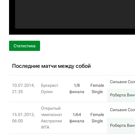
Статистика
Последние матчи между собой
Сильвия Со
10.07.2014,
Бухарест
1/8
Female
21:35
Оупен
финала
Single
Роберта Вин
Открытый
Сильвия Со
15.01.2013,
чемпионат
1/64
Female
06:00
Австралии
финала
Single
Роберта Вин
WTA