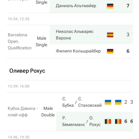
Single
7
3
Даниэль Альтмайер
16.04, 12:35
Николас Альварес
3
7
Barcelona
Варона
Male
Open,
Single
Qualification
6
5
Филипп Кольшрайбер
Оливер Рохус
13.09, 16:00
С.
С.
2
3
6
Бубка
Стаховский
Кубок Дэвиса -
Male
плей-офф
Double
Р.
О.
6
6
2
Бемелманс
Рохус
14.06, 19:30