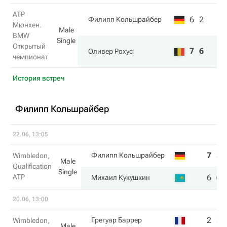
ATP
6
2
Филипп Кольшрайбер
Мюнхен.
Male
BMW
Single
Открытый
7
6
Оливер Рохус
чемпионат
История встреч
Филипп Кольшрайбер
22.06, 13:05
7
3
Филипп Кольшрайбер
Wimbledon,
Male
Qualification
Single
ATP
6
6
Михаил Кукушкин
20.06, 13:00
2
2
Грегуар Баррер
Wimbledon,
Male