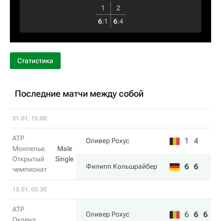
1
2
6
:
1
6
:
4
Статистика
Последние матчи между собой
31.01, 15:00
ATP
1
4
Оливер Рохус
Монпелье.
Male
Открытый
Single
6
6
Филипп Кольшрайбер
чемпионат
13.01, 05:30
ATP
6
6
6
Оливер Рохус
Окленд.