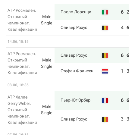
ATP Росмален.
6
2
6
Паоло Лоренци
Открытый
Male
чемпионат.
Single
4
6
3
Оливер Рохус
Квалификация
14.06, 15:15
ATP Росмален.
6
6
Оливер Рохус
Открытый
Male
чемпионат.
Single
1
3
Стефан Франсен
Квалификация
08.06, 18:35
ATP Халле.
6
6
Пьер-Юг Эрбер
Gerry Weber.
Male
Открытый
Single
чемпионат.
3
3
Оливер Рохус
Квалификация
07.06, 16:35