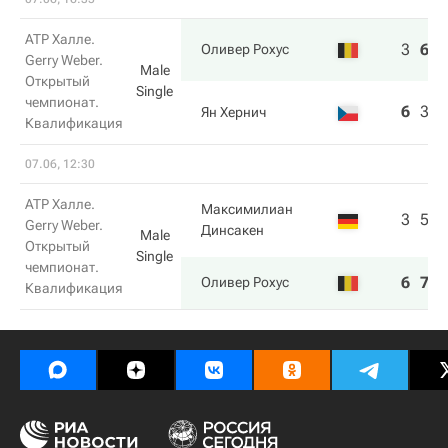
ATP Халле.
3
6
6
Оливер Рохус
Gerry Weber.
Male
Открытый
Single
чемпионат.
6
3
4
Ян Хернич
Квалификация
07.06, 12:30
ATP Халле.
Максимилиан
3
5
Gerry Weber.
Динсакен
Male
Открытый
Single
чемпионат.
6
7
Оливер Рохус
Квалификация