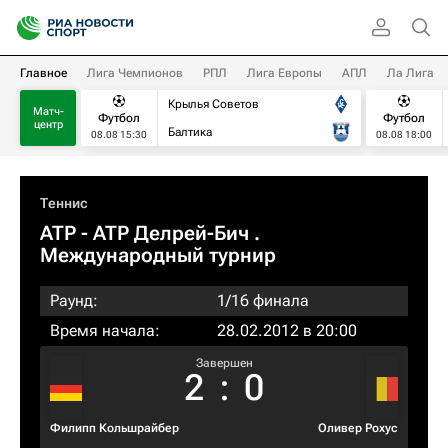
Главное
Лига Чемпионов
РПЛ
Лига Европы
АПЛ
Ла Лига
Крылья Советов
Матч-
Футбол
Футбол
центр
Балтика
08.08 15:30
08.08 18:00
Теннис
ATP
- ATP Делрей-Бич .
Международный турнир
Раунд:
1/16 финала
Время начала:
28.02.2012 в 20:00
Завершен
2
:
0
Филипп Кольшрайбер
Оливер Рохус