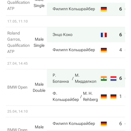
Qualification
Single
ATP
6
6
Филипп Кольшрайбер
17.05, 11:10
Roland
6
7
Энцо Коко
Garros,
Male
Qualification
Single
4
6
Филипп Кольшрайбер
ATP
27.04, 14:45
Р.
М.
6
6
Бопанна
Мидделкоп
Male
BMW Open
Double
Ф.
M. H.
1
4
Кольшрайбер
Rehberg
25.04, 14:10
6
6
Филипп Кольшрайбер
Male
BMW Open