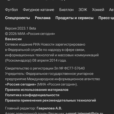
Футбол
Фигурное катание
Биатлон
ЗОЖ
Хоккей
Ав
Спецпроекты
Реклама
Продукты и сервисы
Пресс-ц
Версия 2023.1 Beta
© 2026 МИА «Россия сегодня»
Вакансии
Сетевое издание РИА Новости зарегистрировано
в Федеральной службе по надзору в сфере связи,
информационных технологий и массовых коммуникаций
(Роскомнадзор) 08 апреля 2014 года.
Свидетельство о регистрации Эл № ФС77-57640
Учредитель: Федеральное государственное унитарное
предприятие Международное информационное агентство
«Россия сегодня»
(МИА «Россия сегодня»).
Правила использования материалов
Политика конфиденциальности
Правила применения рекомендательных технологий
Главный редактор:
Гаврилова А.В.
Адрес электронной почты Редакции:
r-sport.internet@ria.ru