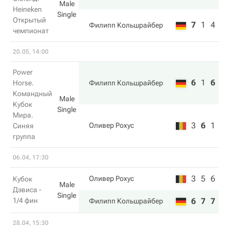
Male
Heineken
Single
Открытый
7
1
4
Филипп Кольшрайбер
чемпионат
20.05, 14:00
Power
6
1
6
Horse.
Филипп Кольшрайбер
Командный
Male
Кубок
Single
Мира.
3
6
1
Оливер Рохус
Синяя
группа
06.04, 17:30
3
5
6
Оливер Рохус
Кубок
Male
Дэвиса -
Single
1/4 фин
6
7
7
Филипп Кольшрайбер
28.04, 15:30