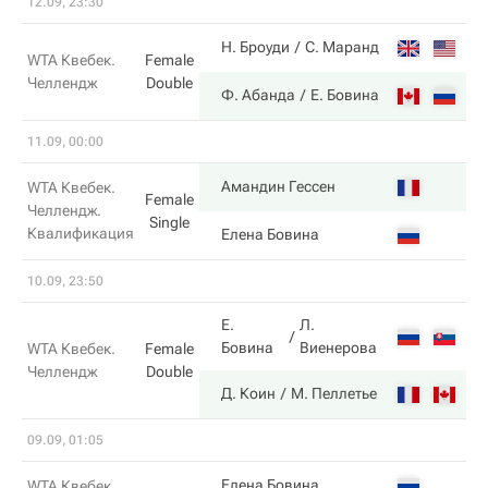
12.09, 23:30
1
Н. Броуди
С. Маранд
WTA Квебек.
Female
Челлендж
Double
6
Ф. Абанда
Е. Бовина
11.09, 00:00
6
Амандин Гессен
WTA Квебек.
Female
Челлендж.
Single
Квалификация
4
Елена Бовина
10.09, 23:50
Е.
Л.
4
Бовина
Виенерова
WTA Квебек.
Female
Челлендж
Double
6
Д. Коин
М. Пеллетье
09.09, 01:05
3
Елена Бовина
WTA Квебек.