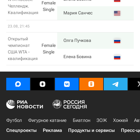
Female
Челлендж.
Single
Квалификация
6
Мария Санчес
23.08, 21:45
Открытый
2
Олга Пучкова
чемпионат
Female
США WTA -
Single
6
Елена Бовина
квалификация
Футбол
Фигурное катание
Биатлон
ЗОЖ
Хоккей
Ав
Спецпроекты
Реклама
Продукты и сервисы
Пресс-ц