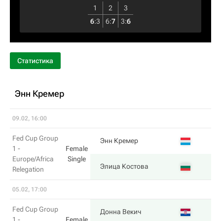
1
2
3
6
:
3
6
:
7
3
:
6
Статистика
Энн Кремер
09.02, 16:00
Fed Cup Group
3
Энн Кремер
1 -
Female
Europe/Africa
Single
6
Элица Костова
Relegation
05.02, 17:00
Fed Cup Group
6
Донна Векич
1 -
Female