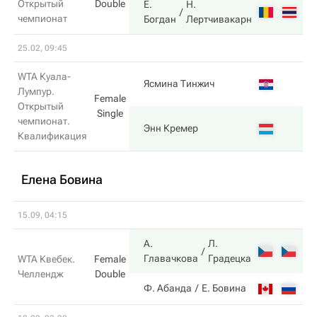
Открытый
Double
Е.
Н.
6
чемпионат
Богдан
Лертчивакарн
25.02, 09:45
WTA Куала-
3
Ясмина Тинжич
Лумпур.
Female
Открытый
Single
чемпионат.
6
Энн Кремер
Квалификация
Елена Бовина
15.09, 04:15
А.
Л.
6
Главачкова
Градецка
WTA Квебек.
Female
Челлендж
Double
4
Ф. Абанда
Е. Бовина