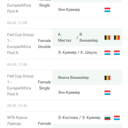
Europe/Africa
Single
1
Энн Кремер
Pool A
04.02, 17:00
А.
Я.
Fed Cup Group
6
Местах
Викмайер
1 -
Female
Europe/Africa
Double
2
Э. Кремер
К. Шауль
Pool A
04.02, 17:00
Fed Cup Group
6
Янина Викмайер
1 -
Female
Europe/Africa
Single
4
Энн Кремер
Pool A
28.02, 12:45
1
WTA Куала-
Э. Костова
Э. Кремер
Лумпур.
Female