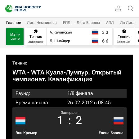
Главное
Лига Чемпионов
РПЛ
Лига Европы
АПЛ
Ла Лига
3
3
А. Калинская
Матч-
Теннис
Теннис
центр
6
6
Д. Шнайдер
Завершен
Завершен
Теннис
WTA
- WTA Куала-Лумпур. Открытый
чемпионат. Квалификация
Раунд:
1/8 финала
Время начала:
26.02.2012 в 08:45
Завершен
1
:
2
Энн Кремер
Елена Бовина