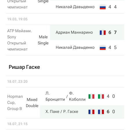
Открытый
Single
4
4
Никалай Давыденко
чемпионат
19.03, 19:05
ATP Майами.
6
7
Адриан Маннарино
Sony
Male
Открытый
Single
4
5
Никалай Давыденко
чемпионат
Ришар Гаске
18.07, 23:20
Л.
Ф.
4
0
Hopman
Бронцетти
Коболли
Mixed
Cup,
Double
Group B
6
0
Х. Паке
Р. Гаске
18.07, 21:15