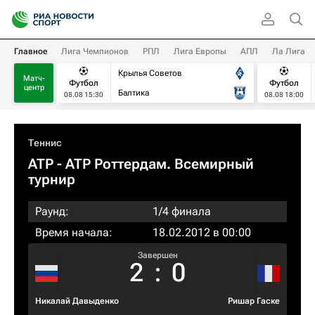
Главное
Лига Чемпионов
РПЛ
Лига Европы
АПЛ
Ла Лига
Крылья Советов
Матч-
Футбол
Футбол
центр
Балтика
08.08 15:30
08.08 18:00
Теннис
ATP
- ATP Роттердам. Всемирный
турнир
Раунд:
1/4 финала
Время начала:
18.02.2012 в 00:00
Завершен
2
:
0
Никалай Давыденко
Ришар Гаске