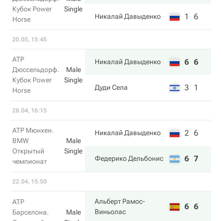
Кубок Power
Single
1
6
Никалай Давыденко
Horse
20.05, 15:45
ATP
6
6
Никалай Давыденко
Дюссельдорф.
Male
Кубок Power
Single
3
1
Дуди Села
Horse
28.04, 16:15
ATP Мюнхен.
2
6
Никалай Давыденко
BMW
Male
Открытый
Single
6
7
Федерико Дельбонис
чемпионат
22.04, 15:50
Альберт Рамос-
ATP
6
6
Виньолас
Барселона.
Male