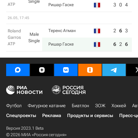
Single
ATP
3
0
4
Ришар Гаске
26.05, 17:45
2
6
3
0
Теренс Атман
Roland
Male
Garros
Single
ATP
6
2
6
6
Ришар Гаске
Футбол
Фигурное катание
Биатлон
ЗОЖ
Хоккей
Ав
Спецпроекты
Реклама
Продукты и сервисы
Пресс-ц
Версия 2023.1 Beta
© 2026 МИА «Россия сегодня»