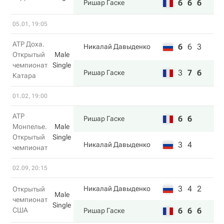
6
6
6
Ришар Гаске
05.01, 19:05
ATP Доха.
6
6
3
Никалай Давыденко
Открытый
Male
чемпионат
Single
3
7
6
Ришар Гаске
Катара
01.02, 19:00
ATP
6
6
Ришар Гаске
Монпелье.
Male
Открытый
Single
3
4
Никалай Давыденко
чемпионат
02.09, 20:15
3
4
2
Никалай Давыденко
Открытый
Male
чемпионат
Single
США
6
6
6
Ришар Гаске