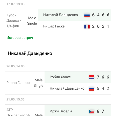
17.07, 13:00
6
4
6
6
Никалай Давыденко
Кубок
Male
Дэвиса -
Single
1/4 фин
2
6
2
1
Ришар Гаске
История встреч
Никалай Давыденко
26.05, 14:00
7
6
6
Робин Хаасе
Male
Ролан Гаррос
Single
5
4
2
Никалай Давыденко
21.05, 15:35
ATP
6
7
Иржи Веселы
Дюссельдорф.
Male