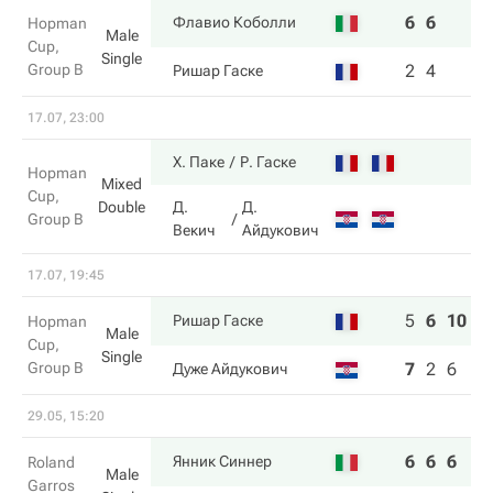
6
6
Флавио Коболли
Hopman
Male
Cup,
Single
Group B
2
4
Ришар Гаске
17.07, 23:00
Х. Паке
Р. Гаске
Hopman
Mixed
Cup,
Double
Д.
Д.
Group B
Векич
Айдукович
17.07, 19:45
5
6
10
Ришар Гаске
Hopman
Male
Cup,
Single
Group B
7
2
6
Дуже Айдукович
29.05, 15:20
6
6
6
Янник Синнер
Roland
Male
Garros