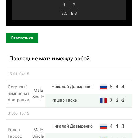
1
2
7
:
5
6
:
3
Статистика
Последние матчи между собой
15.01, 04:15
6
4
4
Никалай Давыденко
Открытый
Male
чемпионат
Single
Австралии
7
6
6
Ришар Гаске
01.06, 16:15
4
4
3
Никалай Давыденко
Ролан
Male
Гаррос
Single