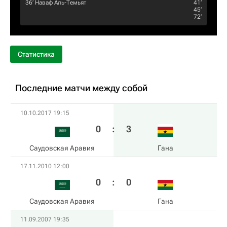
36‎’‎
Наваф Аль-Темьят
41‎’‎
45‎’‎
72‎’‎
Статистика
Последние матчи между собой
10.10.2017 19:15
0
:
3
Саудовская Аравия
Гана
17.11.2010 12:00
0
:
0
Саудовская Аравия
Гана
11.09.2007 19:35