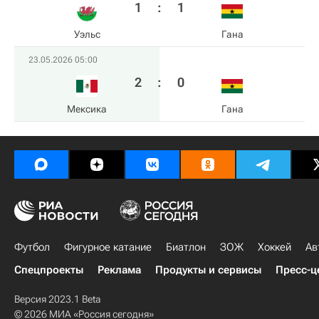
1
:
1
Уэльс
Гана
23.05.2026 05:00
2
:
0
Мексика
Гана
Футбол
Фигурное катание
Биатлон
ЗОЖ
Хоккей
Ав
Спецпроекты
Реклама
Продукты и сервисы
Пресс-ц
Версия 2023.1 Beta
© 2026 МИА «Россия сегодня»