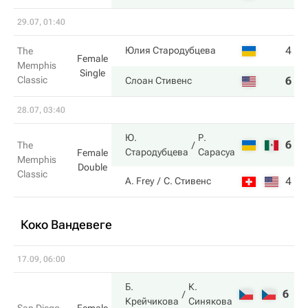
29.07, 01:40
4
7
Юлия Стародубцева
The
Female
Memphis
Single
Classic
6
5
Слоан Стивенс
28.07, 03:40
Ю.
Р.
6
7
The
Стародубцева
Сарасуа
Female
Memphis
Double
Classic
4
6
A. Frey
С. Стивенс
Коко Вандевеге
17.09, 06:00
Б.
К.
6
6
Крейчикова
Синякова