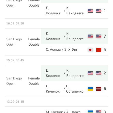
San Diego
Female
Open
Double
Д.
К.
1
4
Коллинз
Вандевеге
16.09, 07:50
Д.
К.
7
4
Коллинз
Вандевеге
San Diego
Female
Open
Double
5
6
С. Аояма
З. Х. Янг
15.09, 03:45
Д.
К.
2
7
Коллинз
Вандевеге
San Diego
Female
Open
Double
Л.
Е.
6
5
Киченок
Остапенко
13.09, 01:45
3
6
М. Костюк
А. Паркс