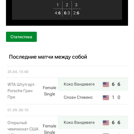
1
2
3
4
:
6
6
:
3
2
:
6
Статистика
Последние матчи между собой
25.04, 15:40
6
6
Коко Вандевеге
WTA Штутгарт.
Female
Porsche Гран
Single
При
1
0
Слоан Стивенс
01.09, 00:10
6
6
Коко Вандевеге
Открытый
Female
чемпионат США
Single