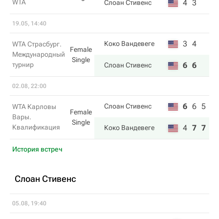
WTA
4
3
Слоан Стивенс
19.05, 14:40
3
4
Коко Вандевеге
WTA Страсбург.
Female
Международный
Single
турнир
6
6
Слоан Стивенс
02.08, 22:00
6
6
5
Слоан Стивенс
WTA Карловы
Female
Вары.
Single
Квалификация
4
7
7
Коко Вандевеге
История встреч
Слоан Стивенс
05.08, 19:40