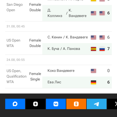
San Diego
Female
Open
Double
Д.
К.
6
4
Коллинз
Вандевеге
31.08, 00:45
6
4
С. Кенин
К. Вандевеге
US Open
Female
WTA
Double
7
6
К. Буча
А. Панова
24.08, 00:55
0
2
Коко Вандевеге
US Open,
Female
Qualification
Single
WTA
6
6
Ева Лис