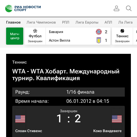
Главное
Лига Чемпионов
РПЛ
Лига Европы
АПЛ
Ла Лига
2
Бавария
Матч-
Футбол
Теннис
центр
1
Астон Вилла
Завершен
Завершен
Теннис
WTA
- WTA Хобарт. Международный
турнир. Квалификация
Раунд:
1/16 финала
Время начала:
06.01.2012 в 04:15
Завершен
1
:
2
Слоан Стивенс
Коко Вандевеге