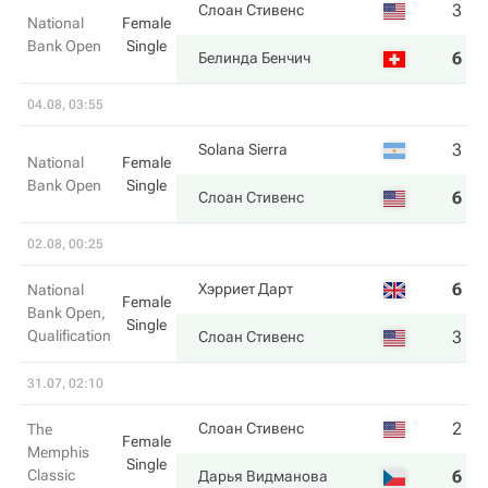
3
1
Слоан Стивенс
National
Female
Bank Open
Single
6
6
Белинда Бенчич
04.08, 03:55
3
4
Solana Sierra
National
Female
Bank Open
Single
6
6
Слоан Стивенс
02.08, 00:25
6
0
Хэрриет Дарт
National
Female
Bank Open,
Single
Qualification
3
6
Слоан Стивенс
31.07, 02:10
2
4
Слоан Стивенс
The
Female
Memphis
Single
Classic
6
6
Дарья Видманова