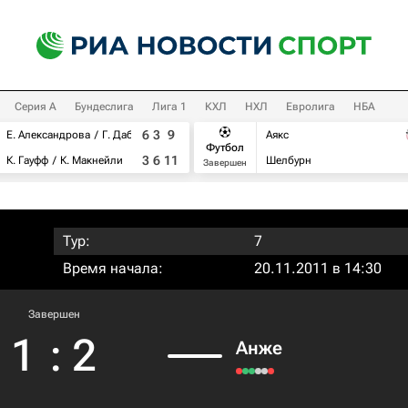
Серия А
Бундеслига
Лига 1
КХЛ
НХЛ
Евролига
НБА
6
3
9
Е. Александрова
Г. Дабровски
Аякс
Футбол
3
6
11
К. Гауфф
К. Макнейли
Шелбурн
Завершен
Тур:
7
Время начала:
20.11.2011 в 14:30
Завершен
1
:
2
Анже