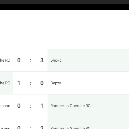
0
:
3
che RC
Блоис
1
:
0
che RC
Верту
0
:
1
lensac
Rannee La Guerche RC
0
:
2
рхакс
Rannee La Guerche RC