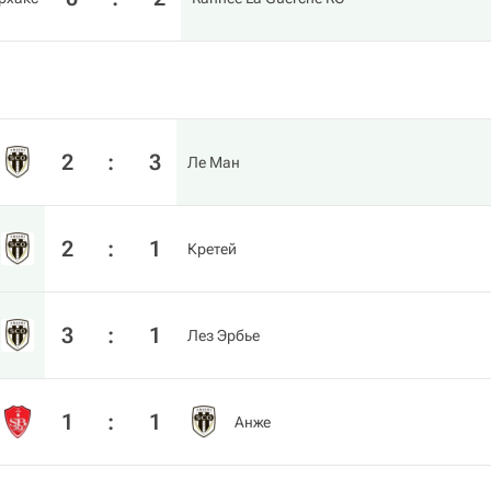
2
:
3
Ле Ман
2
:
1
Кретей
3
:
1
Лез Эрбье
1
:
1
Анже