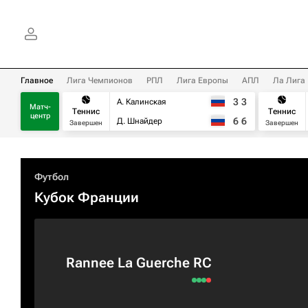
Главное
Лига Чемпионов
РПЛ
Лига Европы
АПЛ
Ла Лига
3
3
А. Калинская
Матч-
Теннис
Теннис
центр
6
6
Д. Шнайдер
Завершен
Завершен
Футбол
Кубок Франции
Rannee La Guerche RC