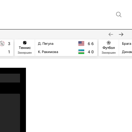
3
6
6
Д. Пегула
Брага
Теннис
Футбол
1
4
0
К. Рахимова
Дина
Завершен
Завершен