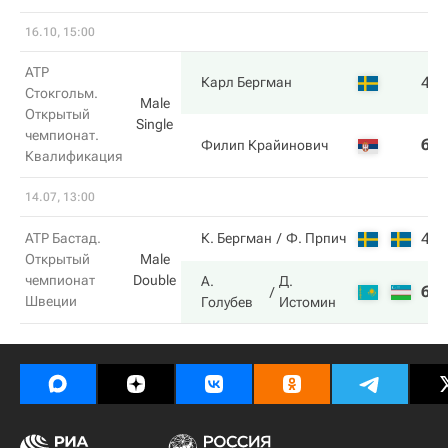
16.10, 15:00
ATP
4
Карл Бергман
Стокгольм.
Male
Открытый
Single
чемпионат.
6
Филип Крайинович
Квалификация
14.07, 13:00
4
ATP Бастад.
К. Бергман
Ф. Прпич
Открытый
Male
чемпионат
Double
А.
Д.
6
Швеции
Голубев
Истомин