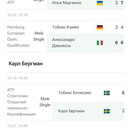
ATP
3
7
6
Илья Марченко
10.07, 15:10
3
4
Hamburg
Тобиас Камке
European
Male
Open,
Single
Алессандро
6
6
Qualification
Джанесси
Карл Бергман
15.10, 15:00
ATP
6
Тобиас Бломгрен
Стокгольм.
Male
Открытый
Single
чемпионат.
2
Карл Бергман
Квалификация
13.07, 15:00