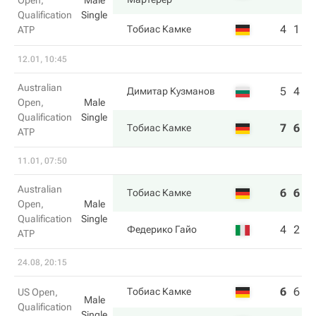
Open,
Male
Qualification
Single
4
1
Тобиас Камке
ATP
12.01, 10:45
Australian
5
4
Димитар Кузманов
Open,
Male
Qualification
Single
7
6
Тобиас Камке
ATP
11.01, 07:50
Australian
6
6
Тобиас Камке
Open,
Male
Qualification
Single
4
2
Федерико Гайо
ATP
24.08, 20:15
6
6
2
Тобиас Камке
US Open,
Male
Qualification
Single