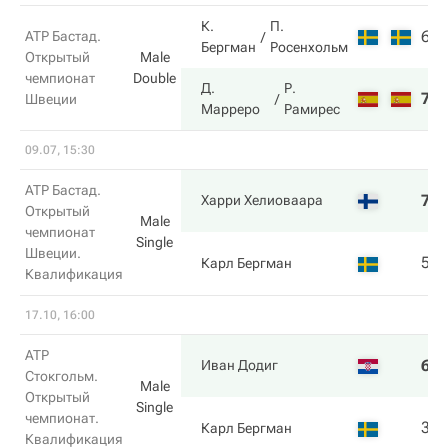
К.
П.
6
ATP Бастад.
Бергман
Росенхольм
Открытый
Male
чемпионат
Double
Д.
Р.
7
Швеции
Марреро
Рамирес
09.07, 15:30
ATP Бастад.
7
Харри Хелиоваара
Открытый
Male
чемпионат
Single
Швеции.
5
Карл Бергман
Квалификация
17.10, 16:00
ATP
6
Иван Додиг
Стокгольм.
Male
Открытый
Single
чемпионат.
3
Карл Бергман
Квалификация