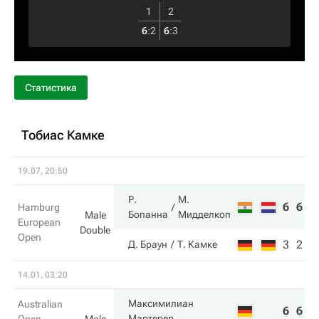
1
2
6
:
2
6
:
3
Статистика
Тобиас Камке
19.07, 20:50
Р.
М.
6
6
Hamburg
Бопанна
Мидделкоп
Male
European
Double
Open
3
2
Д. Браун
Т. Камке
14.01, 03:20
Максимилиан
Australian
6
6
Мартерер