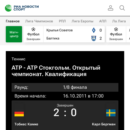
Главное
Лига Чемпионов
РПЛ
Лига Европы
АПЛ
Ла Лига
0
Крылья Советов
Матч-
Футбол
Футбол
центр
2
Балтика
Завершен
Завершен
Теннис
ATP
- ATP Стокгольм. Открытый
чемпионат. Квалификация
Раунд:
1/8 финала
Время начала:
16.10.2011 в 17:00
Завершен
2
:
0
Тобиас Камке
Карл Бергман