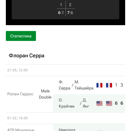
1
2
6
:
1
7
:
6
Статистика
Флоран Серра
27.05, 12:00
Ф.
М.
1
3
Серра
Тейшейра
Male
Ролан Гаррос
Double
О.
Д.
6
6
Крайчек
Янг
01.02, 18:00
Николоз
ATP Монпелье.