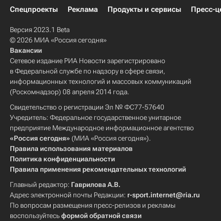
Спецпроекты
Реклама
Продукты и сервисы
Пресс-ц
Версия 2023.1 Beta
© 2026 МИА «Россия сегодня»
Вакансии
Сетевое издание РИА Новости зарегистрировано
в Федеральной службе по надзору в сфере связи,
информационных технологий и массовых коммуникаций
(Роскомнадзор) 08 апреля 2014 года.
Свидетельство о регистрации Эл № ФС77-57640
Учредитель: Федеральное государственное унитарное
предприятие Международное информационное агентство
«Россия сегодня»
(МИА «Россия сегодня»).
Правила использования материалов
Политика конфиденциальности
Правила применения рекомендательных технологий
Главный редактор:
Гаврилова А.В.
Адрес электронной почты Редакции:
r-sport.internet@ria.ru
По вопросам размещения пресс-релизов и рекламы
воспользуйтесь
формой обратной связи