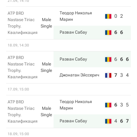
21.04, 14:10
Теодор Николья
ATP BRD
0
2
Марин
Nastase Tiriac
Male
Trophy.
Single
6
6
Разван Сабау
Квалификация
18.09, 14:30
ATP BRD
6
6
6
Разван Сабау
Nastase Tiriac
Male
Trophy.
Single
7
3
4
Джонатан Эйссерич
Квалификация
17.09, 15:00
Теодор Николья
ATP BRD
6
3
5
Марин
Nastase Tiriac
Male
Trophy.
Single
4
6
7
Разван Сабау
Квалификация
18.09, 15:00