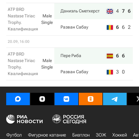
ATP BRD
4
7
6
Даниэль Сметхерст
Nastase Tiriac
Male
Trophy.
Single
6
6
2
Разван Сабау
Квалификация
20.09, 16:00
ATP BRD
6
6
Пере Риба
Nastase Tiriac
Male
Trophy.
Single
3
0
Разван Сабау
Квалификация
Футбол
Фигурное катание
Биатлон
ЗОЖ
Хоккей
Ав