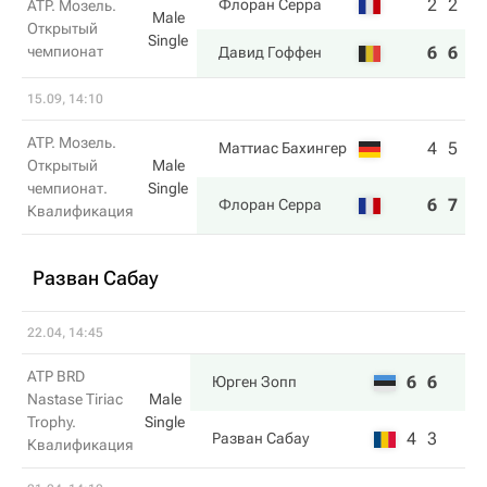
2
2
Флоран Серра
ATP. Мозель.
Male
Открытый
Single
чемпионат
6
6
Давид Гоффен
15.09, 14:10
ATP. Мозель.
4
5
Маттиас Бахингер
Открытый
Male
чемпионат.
Single
6
7
Флоран Серра
Квалификация
Разван Сабау
22.04, 14:45
ATP BRD
6
6
Юрген Зопп
Nastase Tiriac
Male
Trophy.
Single
4
3
Разван Сабау
Квалификация