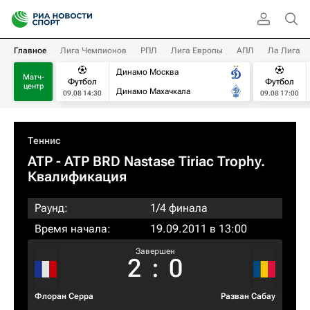
Главное
Лига Чемпионов
РПЛ
Лига Европы
АПЛ
Ла Лига
Динамо Москва
Матч-
Футбол
Футбол
центр
Динамо Махачкала
09.08 14:30
09.08 17:00
Теннис
ATP
- ATP BRD Nastase Tiriac Trophy.
Квалификация
Раунд:
1/4 финала
Время начала:
19.09.2011 в 13:00
Завершен
2
:
0
Флоран Серра
Разван Сабау