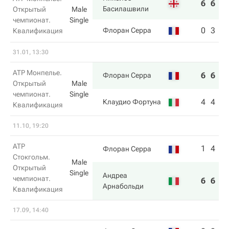
6
6
Басилашвили
Открытый
Male
чемпионат.
Single
0
3
Флоран Серра
Квалификация
31.01, 13:30
ATP Монпелье.
6
6
Флоран Серра
Открытый
Male
чемпионат.
Single
4
4
Клаудио Фортуна
Квалификация
11.10, 19:20
ATP
1
4
Флоран Серра
Стокгольм.
Male
Открытый
Single
Андреа
чемпионат.
6
6
Арнабольди
Квалификация
17.09, 14:40