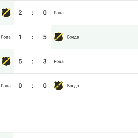
2
:
0
Рода
1
:
5
Рода
Бреда
5
:
3
Рода
0
:
0
Рода
Бреда