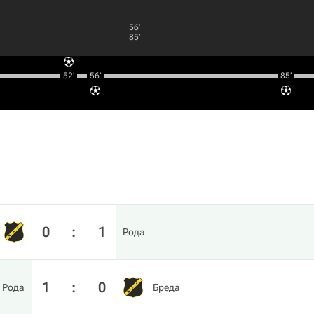
56‎’‎
85‎’‎
52‎’‎
56‎’‎
85‎’‎
0
:
1
Рода
1
:
0
Рода
Бреда