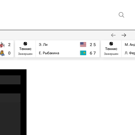
2
2
5
Э. Ли
М. Ан
Теннис
Теннис
0
6
7
Е. Рыбакина
Л. Фе
Завершен
Завершен