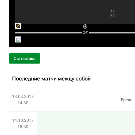
24‎’‎
52‎’‎
24‎’‎
Статистика
Последние матчи между собой
18.03.2018
Бреда
14:30
14.10.2017
18:30