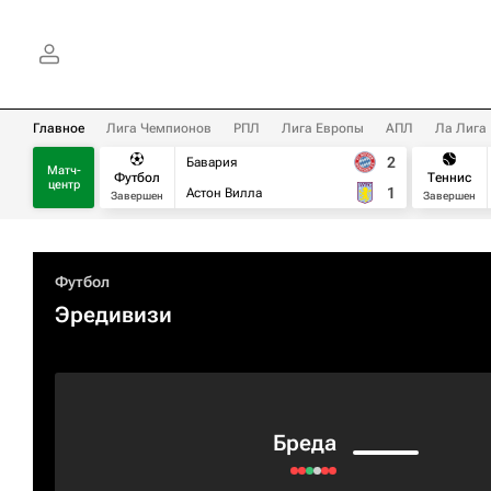
Главное
Лига Чемпионов
РПЛ
Лига Европы
АПЛ
Ла Лига
2
Бавария
Матч-
Футбол
Теннис
центр
1
Астон Вилла
Завершен
Завершен
Футбол
Эредивизи
Бреда