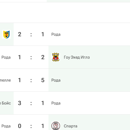
2
:
1
Рода
1
:
2
Рода
Гоу Эхед Иглз
1
:
5
пелле
Рода
3
:
1
е Бойс
Рода
0
:
1
Рода
Спарта