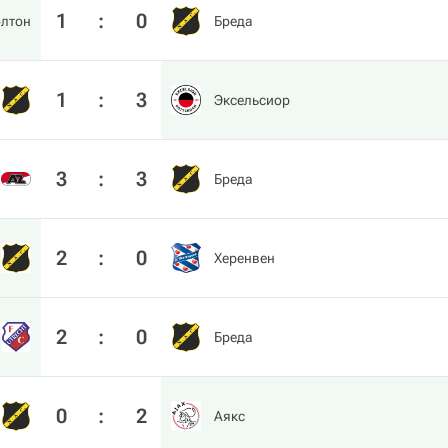
1
:
0
олтон
Бреда
1
:
3
Эксельсиор
3
:
3
Бреда
2
:
0
Херенвен
2
:
0
Бреда
0
:
2
Аякс