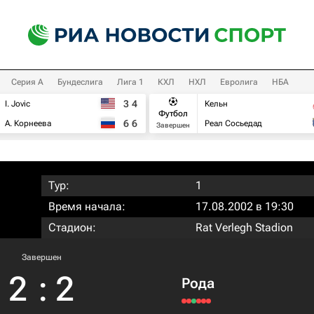
Серия А
Бундеслига
Лига 1
КХЛ
НХЛ
Евролига
НБА
3
4
I. Jovic
Кельн
Футбол
6
6
А. Корнеева
Реал Сосьедад
Завершен
Тур:
1
Время начала:
17.08.2002 в 19:30
Стадион:
Rat Verlegh Stadion
Завершен
2
:
2
Рода