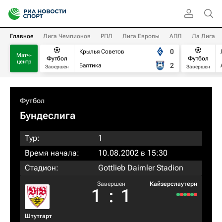
Главное
Лига Чемпионов
РПЛ
Лига Европы
АПЛ
Ла Лига
0
Крылья Советов
Матч-
Футбол
Футбол
центр
2
Балтика
Завершен
Завершен
Футбол
Бундеслига
Тур:
1
Время начала:
10.08.2002 в 15:30
Стадион:
Gottlieb Daimler Stadion
Завершен
Кайзерслаутерн
1
:
1
Штутгарт