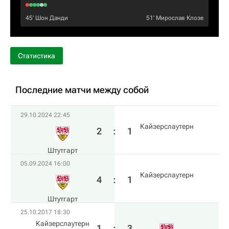
45‎’‎
Шон Данди
51‎’‎
Мирослав Клозе
Статистика
Последние матчи между собой
29.10.2024 22:45
Кайзерслаутерн
2
:
1
Штутгарт
05.09.2024 16:00
Кайзерслаутерн
4
:
1
Штутгарт
25.10.2017 18:30
Кайзерслаутерн
1
:
3