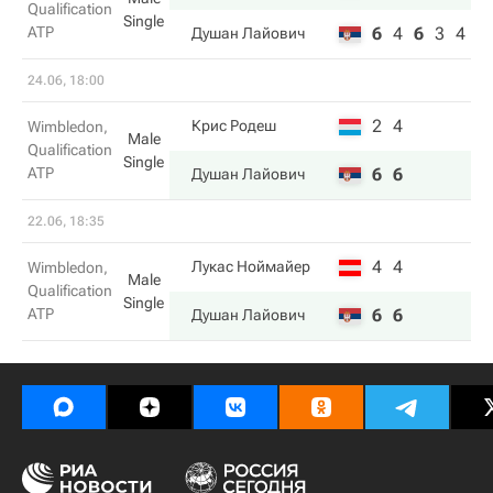
Qualification
Single
ATP
6
4
6
3
4
Душан Лайович
24.06, 18:00
2
4
Крис Родеш
Wimbledon,
Male
Qualification
Single
ATP
6
6
Душан Лайович
22.06, 18:35
4
4
Лукас Ноймайер
Wimbledon,
Male
Qualification
Single
ATP
6
6
Душан Лайович