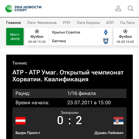
Главное
Лига Чемпионов
РПЛ
Лига Европы
АПЛ
Ла Лига
Крылья Советов
Матч-
Футбол
Футбол
центр
Балтика
08.08 15:30
08.08 18:00
Теннис
ATP
- ATP Умаг. Открытый чемпионат
Хорватии. Квалификация
Раунд:
1/16 финала
Время начала:
23.07.2011 в 15:00
Завершен
0
:
2
Бьорн Пропст
Душан Лайович