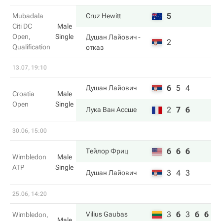
5
Mubadala
Cruz Hewitt
Citi DC
Male
Open,
Single
Душан Лайович
-
2
Qualification
отказ
13.07, 19:10
6
5
4
Душан Лайович
Croatia
Male
Open
Single
2
7
6
Лука Ван Ассше
30.06, 15:00
6
6
6
Тейлор Фриц
Wimbledon
Male
ATP
Single
3
4
3
Душан Лайович
25.06, 14:20
3
6
3
6
6
Vilius Gaubas
Wimbledon,
Male