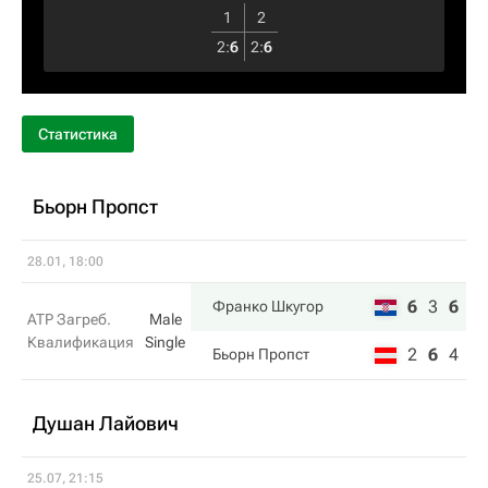
1
2
2
:
6
2
:
6
Статистика
Бьорн Пропст
28.01, 18:00
6
3
6
Франко Шкугор
ATP Загреб.
Male
Квалификация
Single
2
6
4
Бьорн Пропст
Душан Лайович
25.07, 21:15