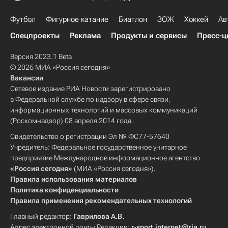
Футбол
Фигурное катание
Биатлон
ЗОЖ
Хоккей
Ав
Спецпроекты
Реклама
Продукты и сервисы
Пресс-ц
Версия 2023.1 Beta
© 2026 МИА «Россия сегодня»
Вакансии
Сетевое издание РИА Новости зарегистрировано
в Федеральной службе по надзору в сфере связи,
информационных технологий и массовых коммуникаций
(Роскомнадзор) 08 апреля 2014 года.
Свидетельство о регистрации Эл № ФС77-57640
Учредитель: Федеральное государственное унитарное
предприятие Международное информационное агентство
«Россия сегодня»
(МИА «Россия сегодня»).
Правила использования материалов
Политика конфиденциальности
Правила применения рекомендательных технологий
Главный редактор:
Гаврилова А.В.
Адрес электронной почты Редакции:
r-sport.internet@ria.ru