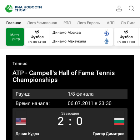
Главное
Лига Чемпионов
РПЛ
Лига Европы
АПЛ
Ла Лига
Динамо Москва
Матч-
Футбол
Футбол
центр
Динамо Махачкала
09.08 14:30
09.08 17:00
Теннис
ATP
- Campell's Hall of Fame Tennis
Championships
Раунд:
1/8 финала
Время начала:
06.07.2011 в 23:30
Завершен
2
:
0
Денис Кудла
Григор Димитров