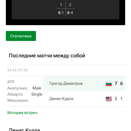
1
2
6
:
1
6
:
4
Статистика
Последние матчи между собой
24.02, 07:25
ATP
7
6
Григор Димитров
Акапулько.
Male
Абьерто
Single
5
1
Денис Кудла
Мексикано
История встреч
Денис Кудла