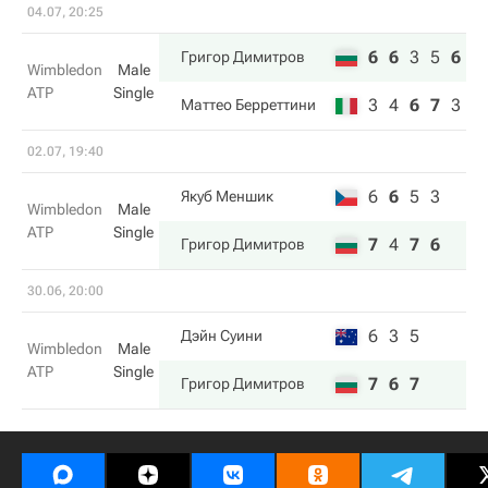
04.07, 20:25
6
6
3
5
6
Григор Димитров
Wimbledon
Male
ATP
Single
3
4
6
7
3
Маттео Берреттини
02.07, 19:40
6
6
5
3
Якуб Меншик
Wimbledon
Male
ATP
Single
7
4
7
6
Григор Димитров
30.06, 20:00
6
3
5
Дэйн Суини
Wimbledon
Male
ATP
Single
7
6
7
Григор Димитров