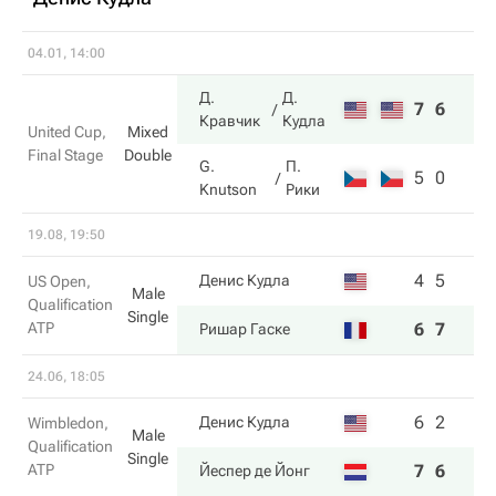
04.01, 14:00
Д.
Д.
7
6
Кравчик
Кудла
United Cup,
Mixed
Final Stage
Double
G.
П.
5
0
Knutson
Рики
19.08, 19:50
4
5
Денис Кудла
US Open,
Male
Qualification
Single
ATP
6
7
Ришар Гаске
24.06, 18:05
6
2
Денис Кудла
Wimbledon,
Male
Qualification
Single
ATP
7
6
Йеспер де Йонг