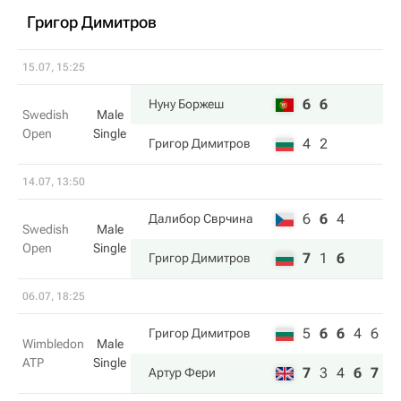
Григор Димитров
15.07, 15:25
6
6
Нуну Боржеш
Swedish
Male
Open
Single
4
2
Григор Димитров
14.07, 13:50
6
6
4
Далибор Сврчина
Swedish
Male
Open
Single
7
1
6
Григор Димитров
06.07, 18:25
5
6
6
4
6
Григор Димитров
Wimbledon
Male
ATP
Single
7
3
4
6
7
Артур Фери