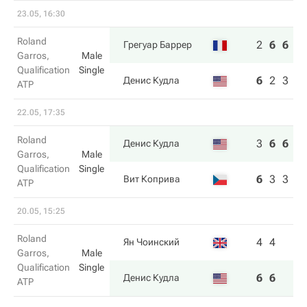
23.05, 16:30
Roland
2
6
6
Грегуар Баррер
Garros,
Male
Qualification
Single
6
2
3
Денис Кудла
ATP
22.05, 17:35
Roland
3
6
6
Денис Кудла
Garros,
Male
Qualification
Single
6
3
3
Вит Коприва
ATP
20.05, 15:25
Roland
4
4
Ян Чоинский
Garros,
Male
Qualification
Single
6
6
Денис Кудла
ATP