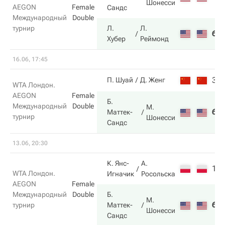
Шонесси
AEGON
Female
Сандс
Международный
Double
турнир
Л.
Л.
6
Хубер
Реймонд
16.06, 17:45
3
П. Шуай
Д. Женг
WTA Лондон.
AEGON
Female
Б.
Международный
Double
М.
6
Маттек-
турнир
Шонесси
Сандс
13.06, 20:30
К. Янс-
А.
1
WTA Лондон.
Игначик
Росольска
AEGON
Female
Международный
Double
Б.
М.
6
турнир
Маттек-
Шонесси
Сандс