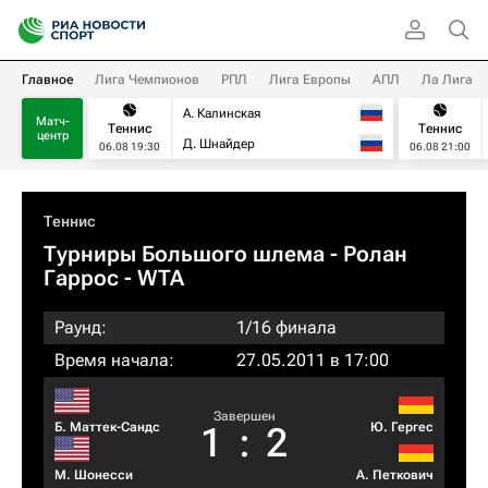
Главное
Лига Чемпионов
РПЛ
Лига Европы
АПЛ
Ла Лига
А. Калинская
Матч-
Теннис
Теннис
центр
Д. Шнайдер
06.08 19:30
06.08 21:00
Теннис
Турниры Большого шлема
- Ролан
Гаррос - WTA
Раунд:
1/16 финала
Время начала:
27.05.2011 в 17:00
Завершен
Б. Маттек-Сандс
Ю. Гергес
1
:
2
М. Шонесси
А. Петкович