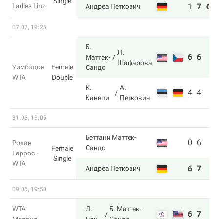
Single
Ladies Linz
1
7
6
Андреа Петкович
07.07, 19:25
Б.
Л.
6
6
Маттек-
Шафарова
Уимблдон
Female
Сандс
WTA
Double
К.
А.
4
4
Канепи
Петкович
31.05, 15:05
Беттани Маттек-
0
6
Ролан
Сандс
Female
Гаррос -
Single
WTA
6
7
Андреа Петкович
09.05, 19:50
WTA
Л.
Б. Маттек-
6
7