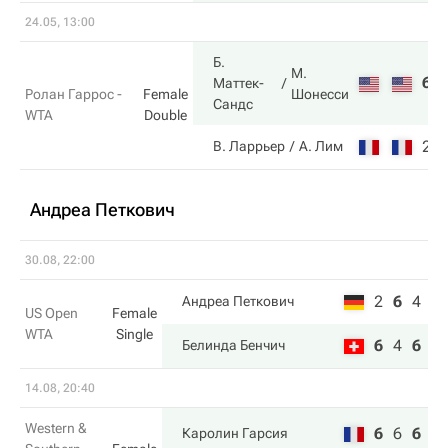
24.05, 13:00
Б.
М.
6
Маттек-
Шонесси
Ролан Гаррос -
Female
Сандс
WTA
Double
2
В. Ларрьер
А. Лим
Андреа Петкович
30.08, 22:00
2
6
4
Андреа Петкович
US Open
Female
WTA
Single
6
4
6
Белинда Бенчич
14.08, 20:40
Western &
6
6
6
Каролин Гарсия