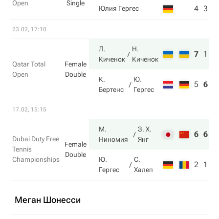
Open
Single
4
3
Юлия Гергес
23.02, 17:10
Л.
Н.
7
1
1
Киченок
Киченок
Qatar Total
Female
Open
Double
К.
Ю.
5
6
3
Бертенс
Гергес
17.02, 15:15
М.
З. Х.
6
6
Dubai Duty Free
Ниномия
Янг
Female
Tennis
Double
Championships
Ю.
С.
2
1
Гергес
Халеп
Меган Шонесси