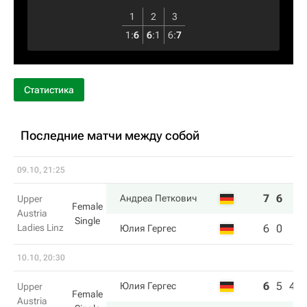
1
2
3
1
:
6
6
:
1
6
:
7
Статистика
Последние матчи между собой
09.10, 21:25
7
6
Андреа Петкович
Upper
Female
Austria
Single
Ladies Linz
6
0
Юлия Гергес
10.10, 20:30
6
5
4
Юлия Гергес
Upper
Female
Austria