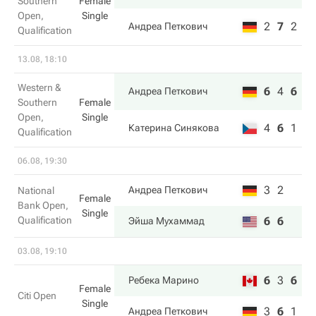
Southern
Female
Open,
Single
2
7
2
Андреа Петкович
Qualification
13.08, 18:10
Western &
6
4
6
Андреа Петкович
Southern
Female
Open,
Single
4
6
1
Катерина Синякова
Qualification
06.08, 19:30
3
2
Андреа Петкович
National
Female
Bank Open,
Single
Qualification
6
6
Эйша Мухаммад
03.08, 19:10
6
3
6
Ребека Марино
Female
Citi Open
Single
3
6
1
Андреа Петкович