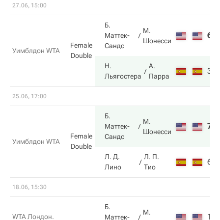
27.06, 15:00
Б.
М.
6
Маттек-
Шонесси
Female
Сандс
Уимблдон WTA
Double
Н.
А.
3
Льягостера
Парра
25.06, 17:00
Б.
М.
7
Маттек-
Шонесси
Female
Сандс
Уимблдон WTA
Double
Л. Д.
Л. П.
6
Лино
Тио
18.06, 15:30
Б.
М.
1
WTA Лондон.
Маттек-