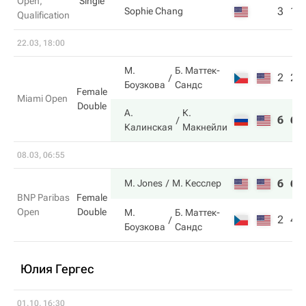
Open,
Single
3
1
Sophie Chang
Qualification
22.03, 18:00
М.
Б. Маттек-
2
2
Боузкова
Сандс
Female
Miami Open
Double
А.
К.
6
6
Калинская
Макнейли
08.03, 06:55
6
6
M. Jones
М. Кесслер
BNP Paribas
Female
Open
Double
М.
Б. Маттек-
2
4
Боузкова
Сандс
Юлия Гергес
01.10, 16:30