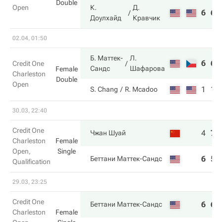
Double
Open
К.
Д.
6
6
Доулхайд
Кравчик
02.04, 01:50
Б. Маттек-
Л.
6
6
Credit One
Сандс
Шафарова
Female
Charleston
Double
Open
1
1
S. Chang
R. Mcadoo
30.03, 22:40
Credit One
4
7
Чжан Шуай
Charleston
Female
Open,
Single
6
5
Беттани Маттек-Сандс
Qualification
29.03, 23:25
Credit One
6
6
Беттани Маттек-Сандс
Charleston
Female