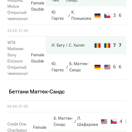
Мадрид.
Чан
Сандс
Female
Mutua
Double
Ю.
К.
Открытый
3
6
Гергес
Плишкова
чемпионат
23.03, 21:45
WTA
7
7
И. Бегу
С. Халеп
Майами.
Sony
Female
Ericsson
Double
Ю.
Б. Маттек-
6
6
Открытый
Гергес
Сандс
чемпионат
Беттани Маттек-Сандс
04.04, 01:05
Б. Маттек-
Л.
4
2
Credit One
Сандс
Шафарова
Female
Charleston