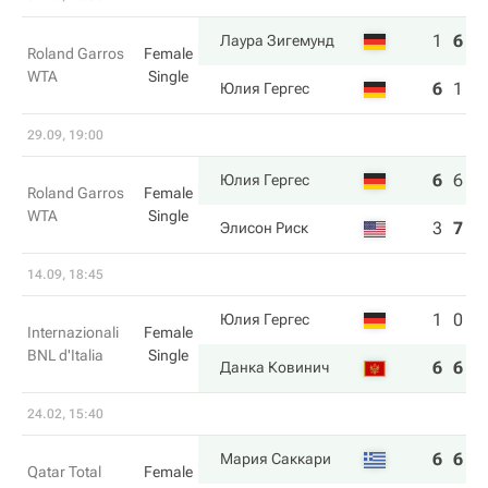
1
6
6
Лаура Зигемунд
Roland Garros
Female
WTA
Single
6
1
3
Юлия Гергес
29.09, 19:00
6
6
6
Юлия Гергес
Roland Garros
Female
WTA
Single
3
7
1
Элисон Риск
14.09, 18:45
1
0
Юлия Гергес
Internazionali
Female
BNL d'Italia
Single
6
6
Данка Ковинич
24.02, 15:40
6
6
Мария Саккари
Qatar Total
Female