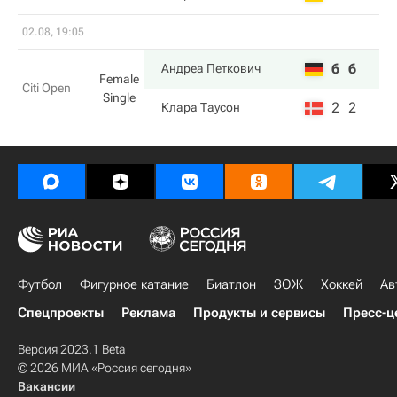
02.08, 19:05
6
6
Андреа Петкович
Female
Citi Open
Single
2
2
Клара Таусон
Футбол
Фигурное катание
Биатлон
ЗОЖ
Хоккей
Ав
Спецпроекты
Реклама
Продукты и сервисы
Пресс-ц
Версия 2023.1 Beta
© 2026 МИА «Россия сегодня»
Вакансии