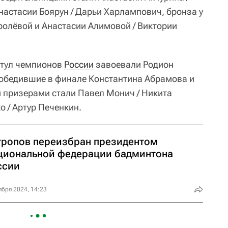
настасии Боярун / Дарьи Харлампович, бронза у
ролёвой и Анастасии Алимовой / Виктории
итул чемпионов
России
завоевали Родион
победившие в финале Константина Абрамова и
 призерами стали Павел Монич / Никита
 / Артур Печенкин.
тропов переизбран президентом
циональной федерации бадминтона
ссии
ября 2024, 14:23