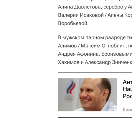
Алина Давлетова, серебро у А
Валерии Исаковой / Алены Ко
Воробьевой.
В мужском парном разряде т
Алимов / Максим Оглоблин, 
Андрея Афонина. Бронзовыми
Хакимов и Александр Зинченко
Ан
На
Ро
8 окт