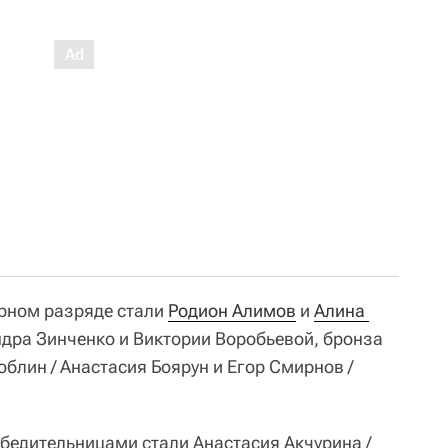
рном разряде стали
Родион Алимов
и
Алина 
ндра Зинченко и Виктории Воробьевой, бронза
блин / Анастасия Боярун и Егор Смирнов /
бедительницами стали Анастасия Акчурина /