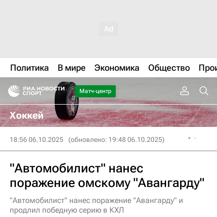
Политика
В мире
Экономика
Общество
Про
Матч-центр
Хоккей
18:56 06.10.2025
(обновлено: 19:48 06.10.2025)
"Автомобилист" нанес
поражение омскому "Авангарду"
"Автомобилист" нанес поражение "Авангарду" и
продлил победную серию в КХЛ