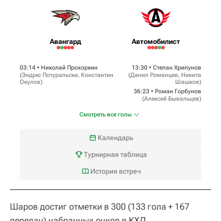
Авангард
Автомобилист
03:14 •
Николай Прохоркин
13:30 •
Степан Хрипунов
(
Эндрю Потуральски
,
Константин
(
Данил Романцев
,
Никита
Окулов
)
Шашков
)
36:23 •
Роман Горбунов
(
Алексей Бывальцев
)
Смотреть все голы
Календарь
Турнирная таблица
История встреч
Шаров достиг отметки в 300 (133 гола + 167
передач) набранных очков в
КХЛ
.