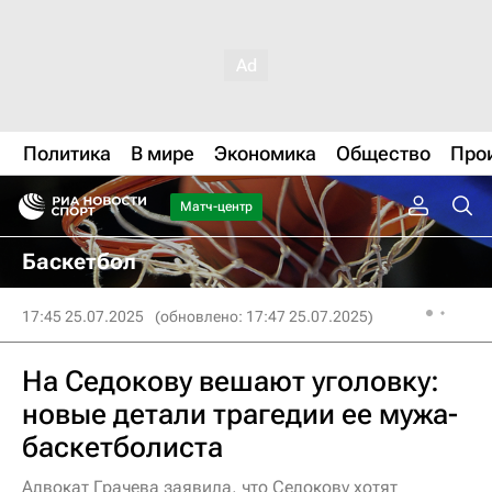
Политика
В мире
Экономика
Общество
Про
Матч-центр
Баскетбол
17:45 25.07.2025
(обновлено: 17:47 25.07.2025)
На Седокову вешают уголовку:
новые детали трагедии ее мужа-
баскетболиста
Адвокат Грачева заявила, что Седокову хотят