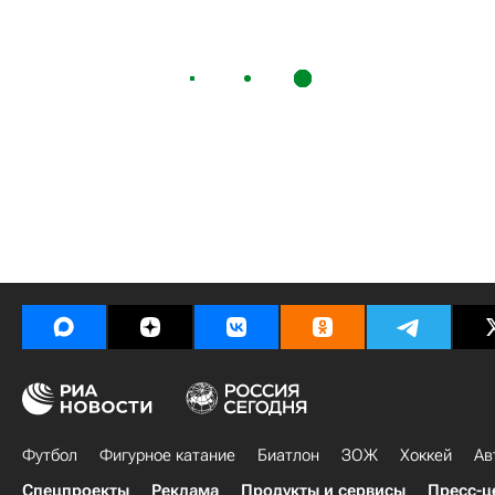
Футбол
Фигурное катание
Биатлон
ЗОЖ
Хоккей
Ав
Спецпроекты
Реклама
Продукты и сервисы
Пресс-ц