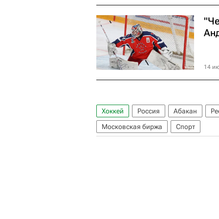
"Че
Ан
14 ию
Хоккей
Россия
Абакан
Ре
Московская биржа
Спорт