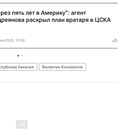
рез пять лет в Америку": агент
дреянова раскрыл план вратаря в ЦСКА
ля 2025, 19:50
спублика Хакасия
Валентин Коновалов