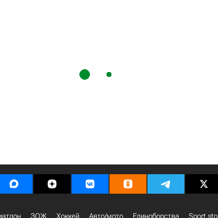
иатлон
ЗОЖ
Хоккей
Авто/мото
Единоборства
Sport sto