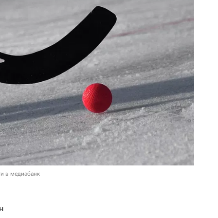
и в медиабанк
н