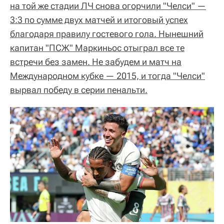
на той же стадии ЛЧ снова огорчили "Челси" —
3:3 по сумме двух матчей и итоговый успех
благодаря правилу гостевого гола. Нынешний
капитан "ПСЖ" Маркиньос отыграл все те
встречи без замен. Не забудем и матч на
Международном кубке — 2015, и тогда "Челси"
вырвал победу в серии пенальти.