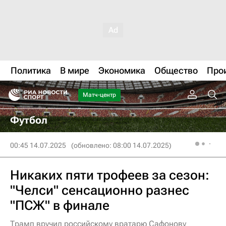
Политика
В мире
Экономика
Общество
Про
Матч-центр
Футбол
00:45 14.07.2025
(обновлено: 08:00 14.07.2025)
Никаких пяти трофеев за сезон:
"Челси" сенсационно разнес
"ПСЖ" в финале
Трамп вручил российскому вратарю Сафонову