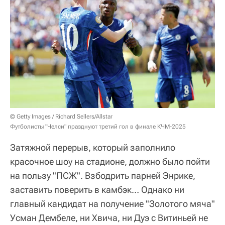
© Getty Images / Richard Sellers/Allstar
Футболисты "Челси" празднуют третий гол в финале КЧМ-2025
Затяжной перерыв, который заполнило
красочное шоу на стадионе, должно было пойти
на пользу "ПСЖ". Взбодрить парней Энрике,
заставить поверить в камбэк… Однако ни
главный кандидат на получение "Золотого мяча"
Усман Дембеле, ни Хвича, ни Дуэ с Витиньей не