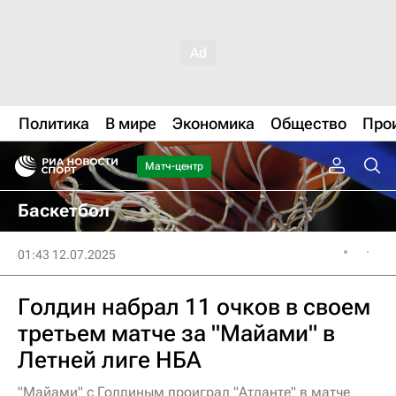
Политика
В мире
Экономика
Общество
Про
Матч-центр
Баскетбол
01:43 12.07.2025
Голдин набрал 11 очков в своем
третьем матче за "Майами" в
Летней лиге НБА
"Майами" с Голдиным проиграл "Атланте" в матче