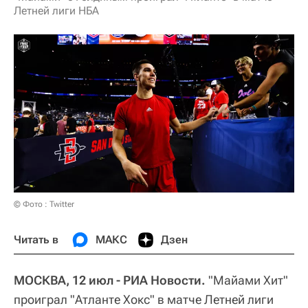
Летней лиги НБА
© Фото : Twitter
Читать в
МАКС
Дзен
МОСКВА, 12 июл - РИА Новости.
"Майами Хит"
проиграл "Атланте Хокс" в матче Летней лиги