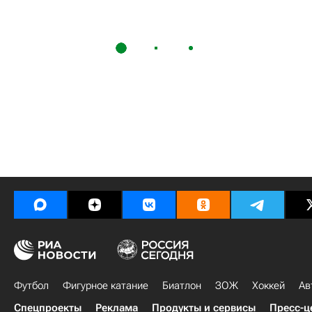
Футбол
Фигурное катание
Биатлон
ЗОЖ
Хоккей
Ав
Спецпроекты
Реклама
Продукты и сервисы
Пресс-ц