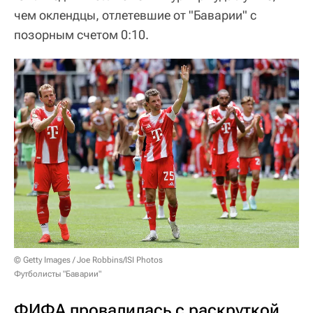
чем оклендцы, отлетевшие от "Баварии" с
позорным счетом 0:10.
© Getty Images / Joe Robbins/ISI Photos
Футболисты "Баварии"
ФИФА провалилась с раскруткой