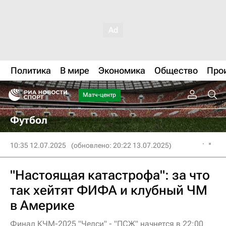
Политика
В мире
Экономика
Общество
Про
Матч-центр
Футбол
10:35 12.07.2025
(обновлено: 20:22 13.07.2025)
"Настоящая катастрофа": за что
так хейтят ФИФА и клубный ЧМ
в Америке
Финал КЧМ-2025 "Челси" - "ПСЖ" начнется в 22:00