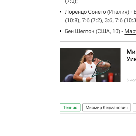
(7:0);
Лоренцо Сонего
(Италия) - 
(10:8), 7:6 (7:2), 3:6, 7:6 (10:3
Бен Шелтон (США, 10) -
Мар
Ми
Уи
5 июл
Теннис
Миомир Кецманович