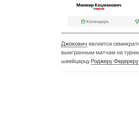
Миомир Кецманович
Календарь
Джокович
является семикрат
выигранным матчам на турни
швейцарцу
Роджеру Федереру