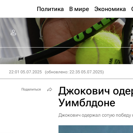
Политика
В мире
Экономика
22:01 05.07.2025
(обновлено: 22:35 05.07.2025)
Джокович одер
Поделиться
Уимблдоне
Джокович одержал сотую победу 