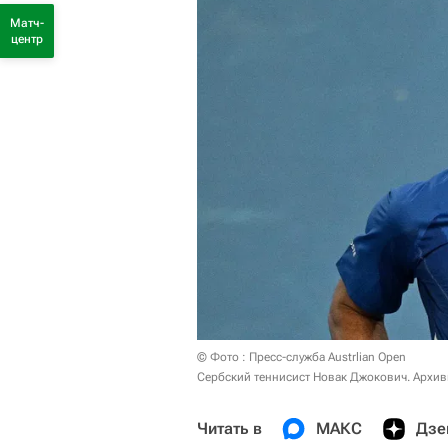
Матч-
центр
© Фото : Пресс-служба Austrlian Open
Сербский теннисист Новак Джокович. Архив
Читать в
МАКС
Дзе