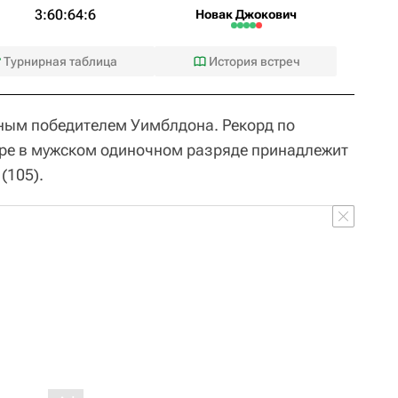
3:6
0:6
4:6
Новак Джокович
Турнирная таблица
История встреч
ным победителем Уимблдона. Рекорд по
ре в мужском одиночном разряде принадлежит
(105).