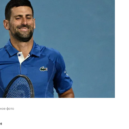
ное фото
н