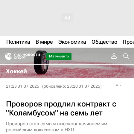
Политика
В мире
Экономика
Общество
Про
Матч-центр
Хоккей
21:28 01.07.2025
(обновлено: 23:20 01.07.2025)
Проворов продлил контракт с
"Коламбусом" на семь лет
Проворов стал самым высокооплачиваемым
российским хоккеистом в НХЛ