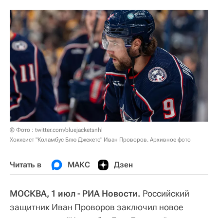
© Фото : twitter.com/bluejacketsnhl
Хоккеист "Коламбус Блю Джекетс" Иван Проворов. Архивное фото
Читать в
МАКС
Дзен
МОСКВА, 1 июл - РИА Новости.
Российский
защитник Иван Проворов заключил новое