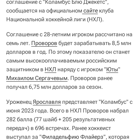
соглашение с "Коламбус Блю Джекетс",
сообщается на официальном
 сайте
клуба
Национальной хоккейной лиги (НХЛ).
Соглашение с 28-летним игроком рассчитано на
семь лет.
Проворов
будет зарабатывать 8,5 млн
долларов в год. По этому показателю он станет
самым высокооплачиваемым российским
защитником в
НХЛ
наряду с игроком "
Юты
"
Михаилом Сергачевым
. Проворов ранее
получал 6,75 млн долларов за сезон.
Уроженец
Ярославля
представляет "Коламбус" с
июня 2023 года. Всего в НХЛ Проворов набрал
282 балла (77 шайб + 205 результативных
передач) в 696 встречах. Ранее хоккеист
выступал за "
Филадельфию Флайерз
", которая