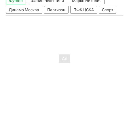
Футбол
Фабио Челестини
Марко Николич
Динамо Москва
Партизан
ПФК ЦСКА
Спорт