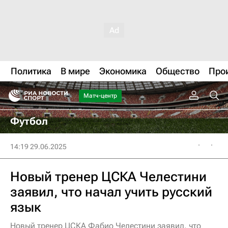
Политика
В мире
Экономика
Общество
Про
Матч-центр
Футбол
14:19 29.06.2025
Новый тренер ЦСКА Челестини
заявил, что начал учить русский
язык
Новый тренер ЦСКА Фабио Челестини заявил, что