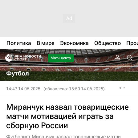
Политика
В мире
Экономика
Общество
Про
Матч-центр
Футбол
14:47 14.06.2025
(обновлено: 15:50 14.06.2025)
Миранчук назвал товарищеские
матчи мотивацией играть за
сборную России
Футболист Миранчук назвал товарищеские матчи