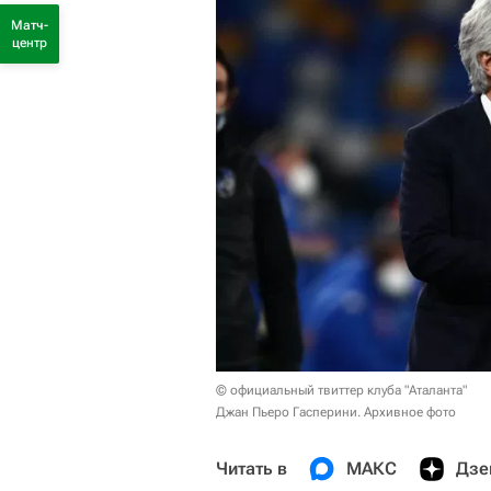
Матч-
центр
© официальный твиттер клуба "Аталанта"
Джан Пьеро Гасперини. Архивное фото
Читать в
МАКС
Дзе