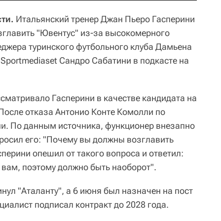
ти.
Итальянский тренер Джан Пьеро Гасперини
зглавить "Ювентус" из-за высокомерного
джера туринского футбольного клуба Дамьена
Sportmediaset Сандро Сабатини в подкасте на
ссматривало Гасперини в качестве кандидата на
 После отказа Антонио Конте Комолли по
ни. По данным источника, функционер внезапно
просил его: "Почему вы должны возглавить
сперини опешил от такого вопроса и ответил:
я вам, поэтому должно быть наоборот".
нул "Аталанту", а 6 июня был назначен на пост
циалист подписал контракт до 2028 года.