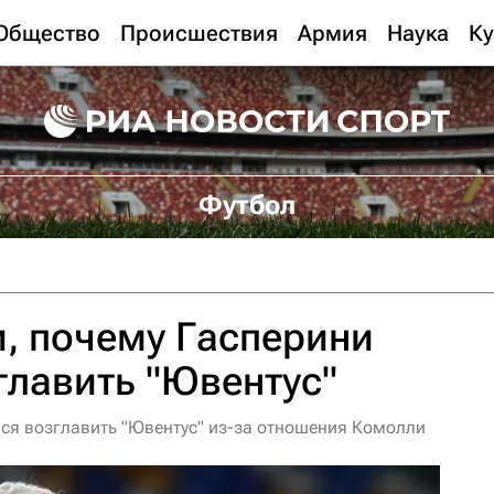
Общество
Происшествия
Армия
Наука
Ку
Футбол
, почему Гасперини
главить "Ювентус"
лся возглавить "Ювентус" из-за отношения Комолли