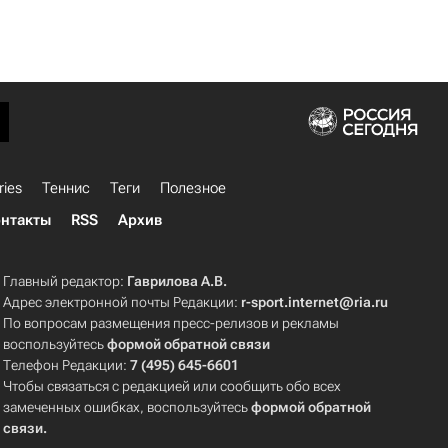
ries
Теннис
Теги
Полезное
нтакты
RSS
Архив
Главный редактор:
Гаврилова А.В.
Адрес электронной почты Редакции:
r-sport.internet@ria.ru
По вопросам размещения пресс-релизов и рекламы
воспользуйтесь
формой обратной связи
Телефон Редакции:
7 (495) 645-6601
Чтобы связаться с редакцией или сообщить обо всех
замеченных ошибках, воспользуйтесь
формой обратной
связи
.