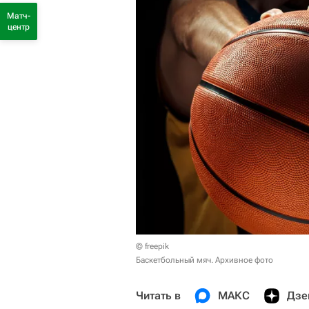
Матч-
центр
© freepik
Баскетбольный мяч. Архивное фото
Читать в
МАКС
Дзе