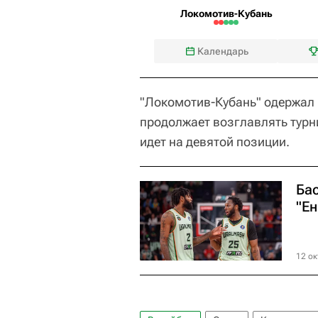
Локомотив-Кубань
Календарь
"Локомотив-Кубань" одержал 
продолжает возглавлять турн
идет на девятой позиции.
Ба
"Ен
12 ок