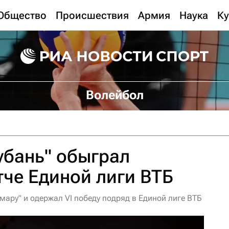
Общество
Происшествия
Армия
Наука
Ку
Волейбол
убань" обыграл
тче Единой лиги ВТБ
ару" и одержал VI победу подряд в Единой лиге ВТБ