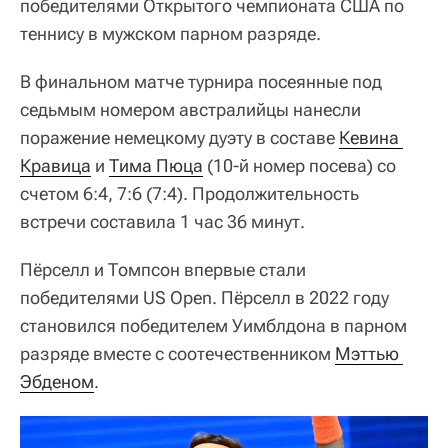
победителями Открытого чемпионата США по
теннису в мужском парном разряде.
В финальном матче турнира посеянные под
седьмым номером австралийцы нанесли
поражение немецкому дуэту в составе
Кевина 
Кравица
и
Тима Пюца
(10-й номер посева) со
счетом 6:4, 7:6 (7:4). Продолжительность
встречи составила 1 час 36 минут.
Пёрселл и Томпсон впервые стали
победителями US Open. Пёрселл в 2022 году
становился победителем Уимблдона в парном
разряде вместе с соотечественником
Мэттью 
Эбденом
.