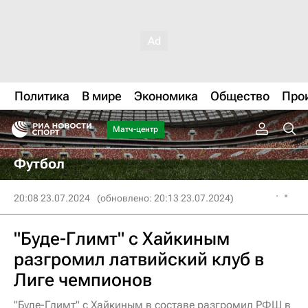
Политика
В мире
Экономика
Общество
Про
Матч-центр
Футбол
20:08 23.07.2024
(обновлено: 20:13 23.07.2024)
"Буде-Глимт" с Хайкиным
разгромил латвийский клуб в
Лиге чемпионов
"Буде-Глимт" с Хайкиным в составе разгромил РФШ в