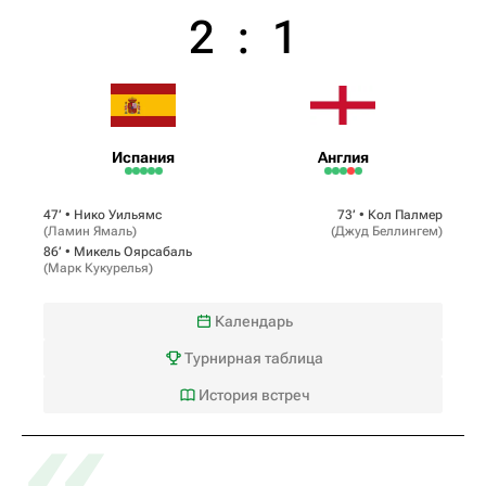
2
:
1
Испания
Англия
47‎’‎ •
Нико Уильямс
73‎’‎ •
Кол Палмер
(
Ламин Ямаль
)
(
Джуд Беллингем
)
86‎’‎ •
Микель Оярсабаль
(
Марк Кукурелья
)
Календарь
Турнирная таблица
«
История встреч