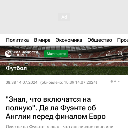
Политика
В мире
Экономика
Общество
Про
Матч-центр
Футбол
08:38 14.07.2024
(обновлено: 10:39 14.07.2024)
"Знал, что включатся на
полную". Де ла Фуэнте об
Англии перед финалом Евро
Луис де ла Фуэнте: я знал, что англичане рано или