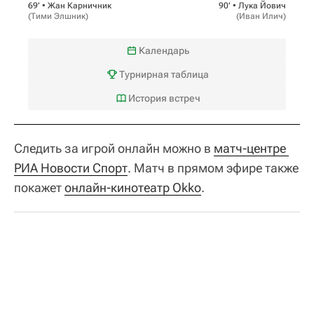
69‎’‎ •
Жан Карничник
90‎’‎ •
Лука Йович
(
Тими Элшник
)
(
Иван Илич
)
Календарь
Турнирная таблица
История встреч
Следить за игрой онлайн можно в
матч-центре 
РИА Новости Спорт
. Матч в прямом эфире также
покажет
онлайн-кинотеатр Okko
.