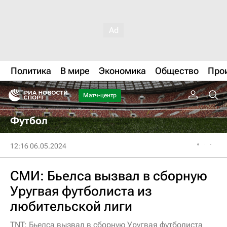
Политика
В мире
Экономика
Общество
Про
Матч-центр
Футбол
12:16 06.05.2024
СМИ: Бьелса вызвал в сборную
Уругвая футболиста из
любительской лиги
TNT: Бьелса вызвал в сборную Уругвая футболиста