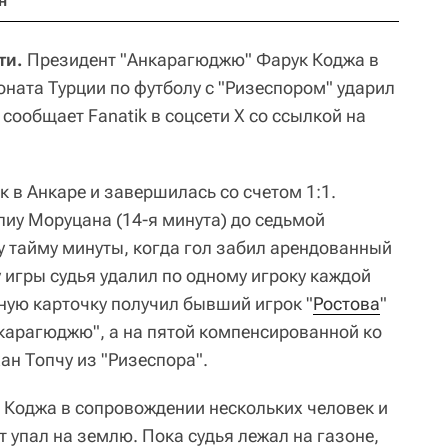
н
ти.
Президент "Анкарагюджю" Фарук Коджа в
оната Турции по футболу с "Ризеспором" ударил
сообщает Fanatik в соцсети X со ссылкой на
 в Анкаре и завершилась со счетом 1:1.
пиу Моруцана (14-я минута) до седьмой
 тайму минуты, когда гол забил арендованный
у игры судья удалил по одному игроку каждой
ную карточку получил бывший игрок "
Ростова
"
карагюджю", а на пятой компенсированной ко
ан Топчу из "Ризеспора".
 Коджа в сопровождении нескольких человек и
т упал на землю. Пока судья лежал на газоне,