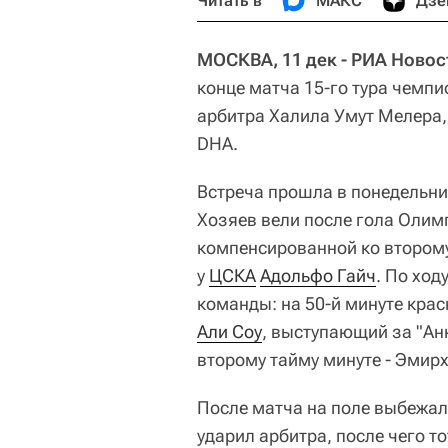
Читать в
МАКС
Дзе
МОСКВА, 11 дек - РИА Новос
конце матча 15-го тура чемпи
арбитра Халила Умут Мелера, 
DHA.
Встреча прошла в понедельник
Хозяев вели после гола Олим
компенсированной ко второму
у
ЦСКА
Адольфо Гайч
. По ход
команды: на 50-й минуте крас
Али Соу
, выступающий за "Ан
второму тайму минуте - Эмирх
После матча на поле выбежал
ударил арбитра, после чего то