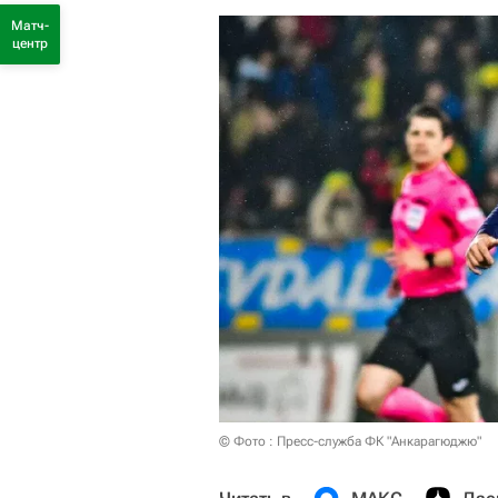
Матч-
центр
© Фото : Пресс-служба ФК "Анкарагюджю"