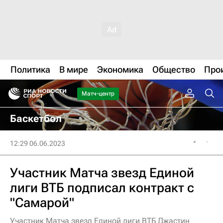
Политика
В мире
Экономика
Общество
Про
Матч-центр
Баскетбол
12:29 06.06.2023
Участник Матча звезд Единой
лиги ВТБ подписал контракт с
"Самарой"
Участник Матча звезд Единой лиги ВТБ Джастин