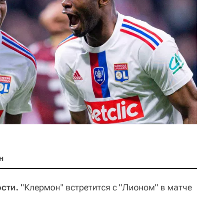
н
ости.
"Клермон" встретится с "Лионом" в матче