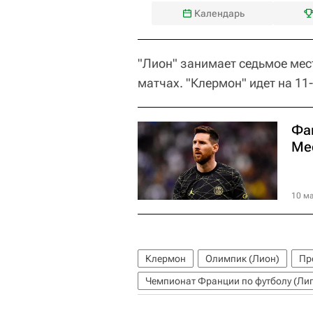
Календарь
"Лион" занимает седьмое мест
матчах. "Клермон" идет на 11-
Фа
Ме
10 ма
Клермон
Олимпик (Лион)
Пр
Чемпионат Франции по футболу (Лиг