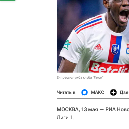
© пресс-служба клуба "Лион"
Читать в
МАКС
Дзе
МОСКВА, 13 мая — РИА Нов
Лиги 1.