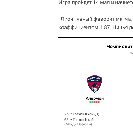
Игра пройдет 14 мая и начнет
"Лион" явный фаворит матча. 
коэффициентом 1.87. Ничья до
Чемпионат 
1
Клермон
25‎’‎ •
Грехон Кхай
(П)
65‎’‎ •
Грехон Кхай
(
Мехди Зеффан
)