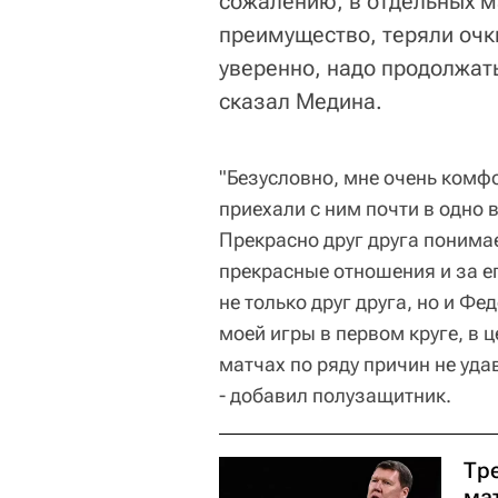
сожалению, в отдельных м
преимущество, теряли очки
уверенно, надо продолжать 
сказал Медина.
"Безусловно, мне очень комф
приехали с ним почти в одно 
Прекрасно друг друга понимае
прекрасные отношения и за е
не только друг друга, но и Фе
моей игры в первом круге, в 
матчах по ряду причин не уда
- добавил полузащитник.
Тр
ма