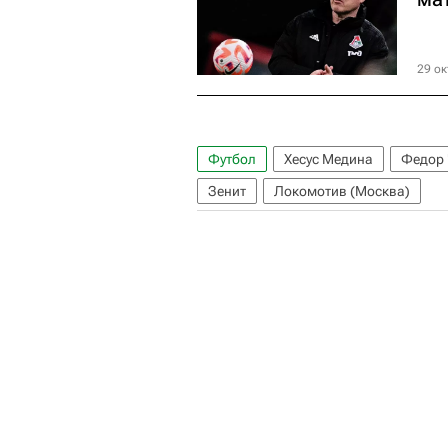
29 ок
Футбол
Хесус Медина
Федор
Зенит
Локомотив (Москва)