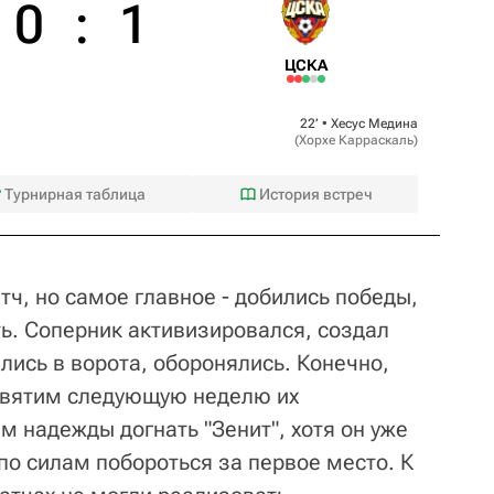
0
:
1
ЦСКА
22‎’‎ •
Хесус Медина
(
Хорхе Карраскаль
)
Турнирная таблица
История встреч
ч, но самое главное - добились победы,
ть. Соперник активизировался, создал
лись в ворота, оборонялись. Конечно,
святим следующую неделю их
 надежды догнать "Зенит", хотя он уже
по силам побороться за первое место. К