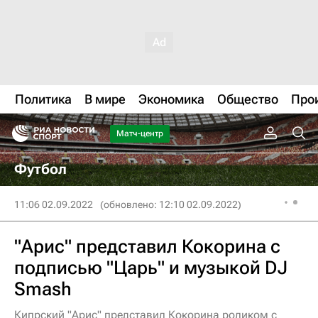
Политика
В мире
Экономика
Общество
Про
Матч-центр
Футбол
11:06 02.09.2022
(обновлено: 12:10 02.09.2022)
"Арис" представил Кокорина с
подписью "Царь" и музыкой DJ
Smash
Кипрский "Арис" представил Кокорина роликом с