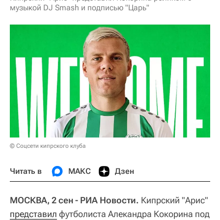
музыкой DJ Smash и подписью "Царь"
© Соцсети кипрского клуба
Читать в
МАКС
Дзен
МОСКВА, 2 сен - РИА Новости.
Кипрский "Арис"
представил
футболиста Алекандра Кокорина под